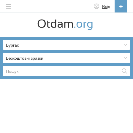
Вхід
Українська
English
Бургас
Русский
Українська
Безкоштовні зразки