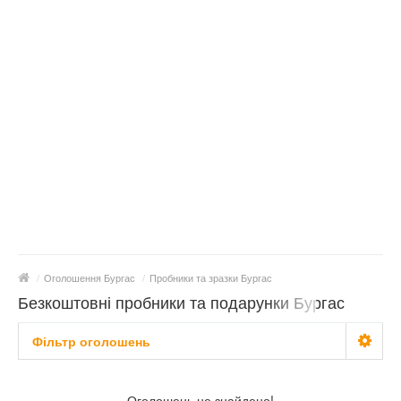
/
Оголошення Бургас
/
Пробники та зразки Бургас
Безкоштовні пробники та подарунки Бургас
Фільтр оголошень
Типи пробників
Не важливо
Оголошень не знайдено!