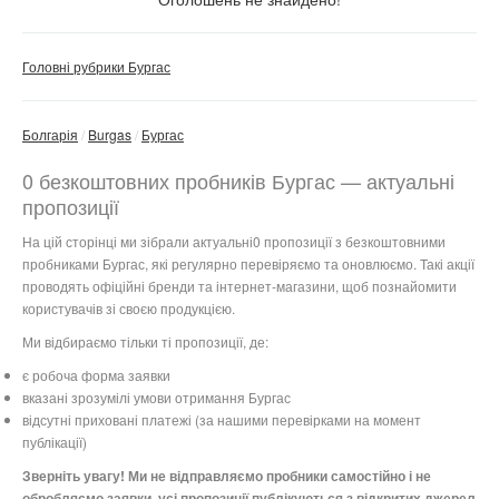
Косметика та засоби
Тільки з фото
особистого догляду
Головні рубрики Бургас
Зразки товарів для дітей
Скинути фільтр
Застосувати
Безкоштовні товари для дому
Болгарія
Burgas
Бургас
Одяг, взуття та аксесуари
0 безкоштовних пробників Бургас — актуальні
Пробники товарів для тварин
пропозиції
Безкоштовні зразки їжі та
На цій сторінці ми зібрали актуальні0 пропозиції з безкоштовними
напоїв
пробниками Бургас, які регулярно перевіряємо та оновлюємо. Такі акції
проводять офіційні бренди та інтернет-магазини, щоб познайомити
Книги, журнали та каталоги
користувачів зі своєю продукцією.
Наліпки та стікери
Ми відбираємо тільки ті пропозиції, де:
Безкоштовні пробні версії та
є робоча форма заявки
тестові товари
вказані зрозумілі умови отримання Бургас
Інші безкоштовні пропозиції
відсутні приховані платежі (за нашими перевірками на момент
публікації)
Не важливо
Зверніть увагу! Ми не відправляємо пробники самостійно і не
обробляємо заявки, усі пропозиції публікуються з відкритих джерел