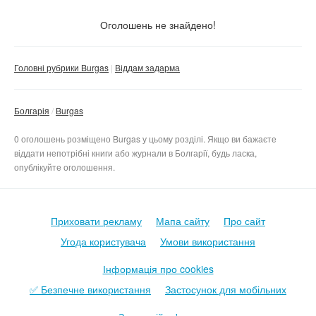
Стан
Не важливо
Оголошень не знайдено!
Нове
Тільки з фото
Головні рубрики Burgas
Віддам задарма
Б/в
Не важливо
Скинути фільтр
Застосувати
Болгарія
Burgas
0 оголошень розміщено Burgas у цьому розділі. Якщо ви бажаєте
віддати непотрібні книги або журнали в Болгарії, будь ласка,
опублікуйте оголошення.
Приховати рекламу
Мапа сайту
Про сайт
Угода користувача
Умови використання
Інформація про cookies
✅ Безпечне використання
Застосунок для мобільних