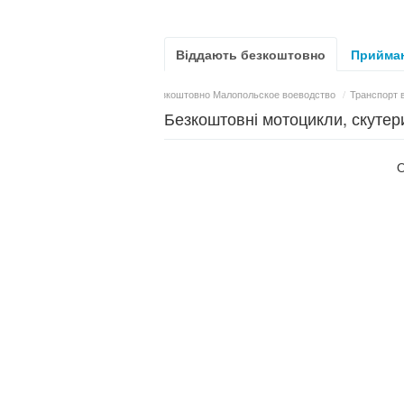
Віддають безкоштовно
Приймаю
ня Малопольское воеводство
/
Безкоштовно Малопольское воеводство
/
Транспорт 
Безкоштовні мотоцикли, скуте
О