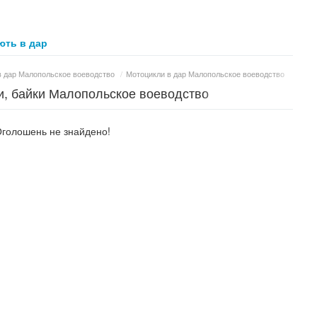
ть в дар
в дар Малопольское воеводство
/
Мотоцикли в дар Малопольское воеводство
ри, байки Малопольское воеводство
голошень не знайдено!