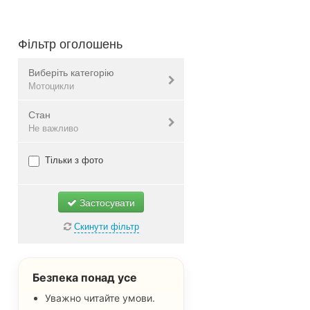
Фільтр оголошень
Виберіть категорію
Мотоцикли
Стан
Автомобілі
Не важливо
Мотоцикли
Велосипеди
Нове
Тільки з фото
Запчастини
Б/в
Автоаксесуари, автоінструмент
Не важливо
Застосувати
Всі
Скинути фільтр
Безпека понад усе
Уважно читайте умови.