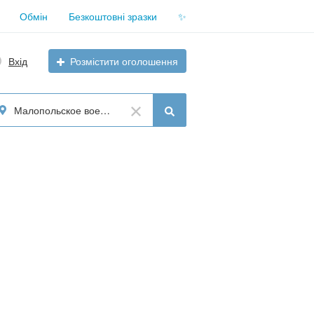
Обмін
Безкоштовні зразки
✨
Вхід
Розмістити оголошення
Малопольское воеводство