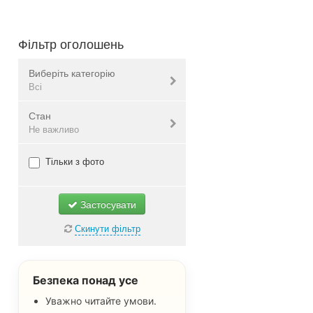
Фільтр оголошень
Виберіть категорію
Всі
Стан
Спорт
Не важливо
Рибалка, полювання, кемпінг
Музыкальные инструменты
Нове
Тільки з фото
Речі ручної роботи
Б/в
Антикваріат
Не важливо
Застосувати
Всі
Скинути фільтр
Безпека понад усе
Уважно читайте умови.