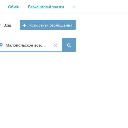
Обмін
Безкоштовні зразки
✨
Вхід
Розмістити оголошення
Малопольское воеводство