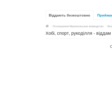
Віддають безкоштовно
Приймаю
/
Оголошення Малопольское воеводство
/
Без
Хобі, спорт, рукоділля - відд
О