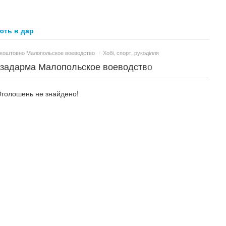
ть в дар
коштовно Малопольское воеводство
/
Хобі, спорт, рукоділля
ам задарма Малопольское воеводство
голошень не знайдено!