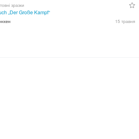
товні зразки
uch „Der Große Kampf“
юнхен
15 травня