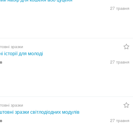
27 травня
товні зразки
ні історії для молоді
їв
27 травня
товні зразки
товні зразки світлодіодних модулів
їв
27 травня