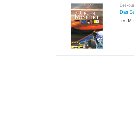
Безкош
Das B
з м. М