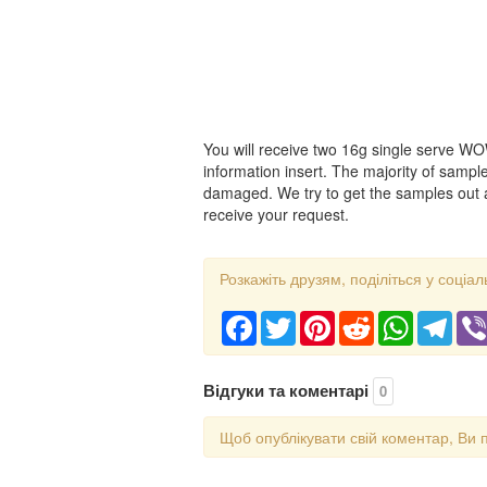
You will receive two 16g single serve W
information insert. The majority of sampl
damaged. We try to get the samples out a
receive your request.
Розкажіть друзям, поділіться у соціал
Facebook
Twitter
Pinterest
Reddit
WhatsApp
Tele
Відгуки та коментарі
0
Щоб опублікувати свій коментар, Ви 