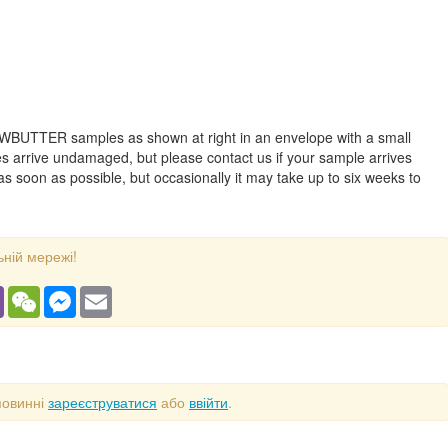
OWBUTTER samples as shown at right in an envelope with a small
es arrive undamaged, but please contact us if your sample arrives
s soon as possible, but occasionally it may take up to six weeks to
ьній мережі!
gram
Viber
WeChat
Messenger
Email
повинні
зареєструватися
або
ввійти
.