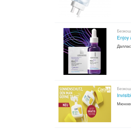
Безкош
Enjoy 
Даллас
Безкош
Invisi
Мюнхе