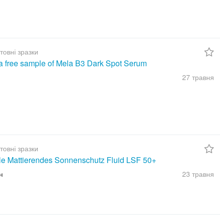
товні зразки
a free sample of Mela B3 Dark Spot Serum
27 травня
товні зразки
ble Mattierendes Sonnenschutz Fluid LSF 50+
н
23 травня