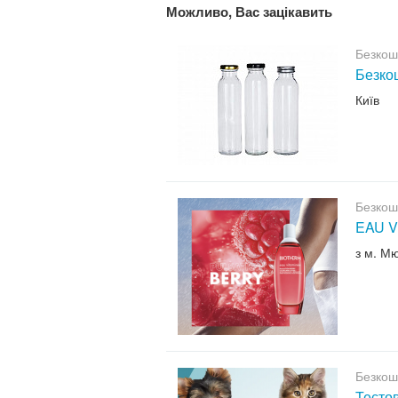
Можливо, Вас зацікавить
Безкош
Безкош
Київ
Безкош
EAU V
з м. М
Безкош
Тесто