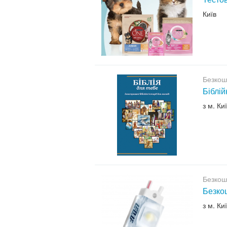
Київ
Безкош
Біблій
з м. Ки
Безкош
Безкош
з м. Ки