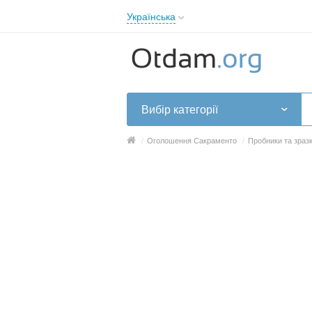
Українська
English
Русский
Українська
Вибір категорії
/
Оголошення Сакраменто
/
Пробники та зраз