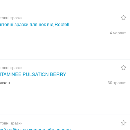
товні зразки
товні зразки пляшок від Roetell
4 червня
товні зразки
ITAMINÉE PULSATION BERRY
юнхен
30 травня
товні зразки
вий набір для кошеня або цуценя