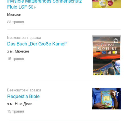
Invisible Mattierendes Sonnenschutz
Fluid LSF 50+
Мюнхен
23 травня
Безкоштовні зразки
Das Buch „Der Große Kampf“
з м. Мюнхен
15 травня
Безкоштовні зразки
Request a Bible
з м. Нью-Дели
15 травня