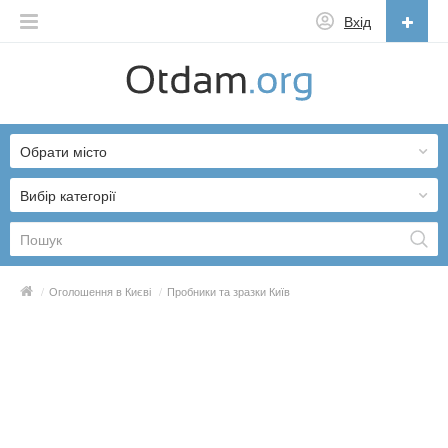
Вхід
Українська
English
Обрати місто
Русский
Українська
Вибір категорії
/
Оголошення в Києві
/
Пробники та зразки Київ