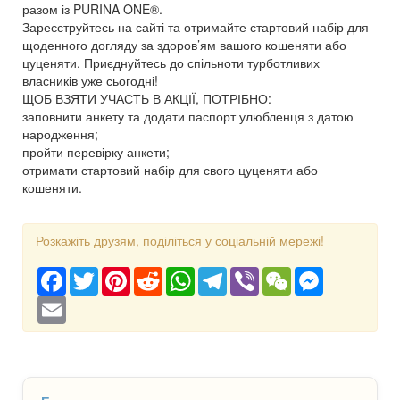
разом із PURINA ONE®.
Зареєструйтесь на сайті та отримайте стартовий набір для
щоденного догляду за здоров’ям вашого кошеняти або
цуценяти. Приєднуйтесь до спільноти турботливих
власників уже сьогодні!
ЩОБ ВЗЯТИ УЧАСТЬ В АКЦІЇ, ПОТРІБНО:
заповнити анкету та додати паспорт улюбленця з датою
народження;
пройти перевірку анкети;
отримати стартовий набір для свого цуценяти або
кошеняти.
Розкажіть друзям, поділіться у соціальній мережі!
Facebook
Twitter
Pinterest
Reddit
WhatsApp
Telegram
Viber
WeChat
Messenger
Email