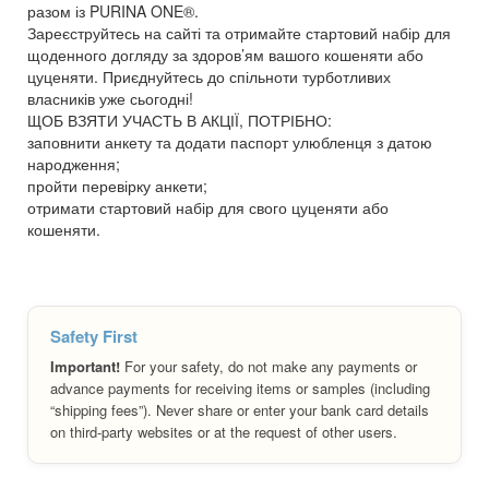
разом із PURINA ONE®.
Зареєструйтесь на сайті та отримайте стартовий набір для
щоденного догляду за здоров’ям вашого кошеняти або
цуценяти. Приєднуйтесь до спільноти турботливих
власників уже сьогодні!
ЩОБ ВЗЯТИ УЧАСТЬ В АКЦІЇ, ПОТРІБНО:
заповнити анкету та додати паспорт улюбленця з датою
народження;
пройти перевірку анкети;
отримати стартовий набір для свого цуценяти або
кошеняти.
Safety First
Important!
For your safety, do not make any payments or
advance payments for receiving items or samples (including
“shipping fees”). Never share or enter your bank card details
on third-party websites or at the request of other users.