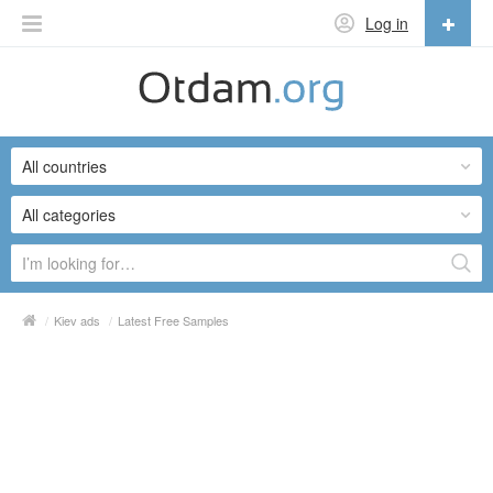
Log in
English
English
All countries
Русский
Українська
All categories
/
Kiev ads
/
Latest Free Samples