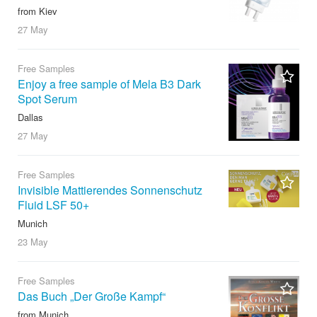
from Kiev
27 May
Free Samples
Enjoy a free sample of Mela B3 Dark
Spot Serum
Dallas
27 May
Free Samples
Invisible Mattierendes Sonnenschutz
Fluid LSF 50+
Munich
23 May
Free Samples
Das Buch „Der Große Kampf“
from Munich