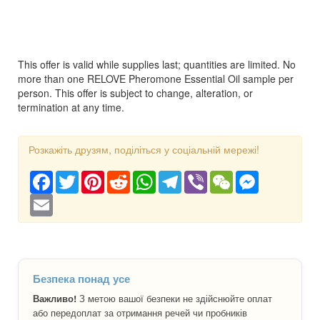
This offer is valid while supplies last; quantities are limited. No
more than one RELOVE Pheromone Essential Oil sample per
person. This offer is subject to change, alteration, or
termination at any time.
Розкажіть друзям, поділіться у соціальній мережі!
Facebook
Twitter
Pinterest
Reddit
WhatsApp
Telegram
Viber
WeChat
Messenger
Email
Безпека понад усе
Важливо!
З метою вашої безпеки не здійснюйте оплат
або передоплат за отримання речей чи пробників