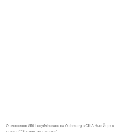
Оголошення #591 опубліковано на Otdam.org в США Нью-Йорк в
категорії "Безкоштовні зразки".