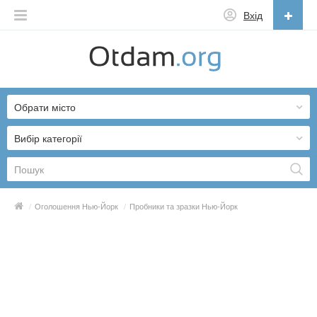
Вхід
Українська
English
Обрати місто
Русский
Українська
Вибір категорії
/
Оголошення Нью-Йорк
/
Пробники та зразки Нью-Йорк