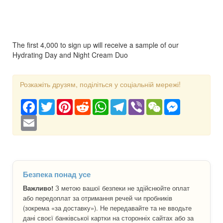
The first 4,000 to sign up will receive a sample of our
Hydrating Day and Night Cream Duo
Розкажіть друзям, поділіться у соціальній мережі!
Facebook
Twitter
Pinterest
Reddit
WhatsApp
Telegram
Viber
WeChat
Messenger
Email
Безпека понад усе
Важливо!
З метою вашої безпеки не здійснюйте оплат
або передоплат за отримання речей чи пробників
(зокрема «за доставку»). Не передавайте та не вводьте
дані своєї банківської картки на сторонніх сайтах або за