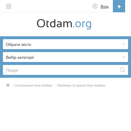
Вхід
Українська
English
Обрати місто
Русский
Українська
Вибір категорії
/
Оголошення Нью-Албани
/
Пробники та зразки Нью-Албани