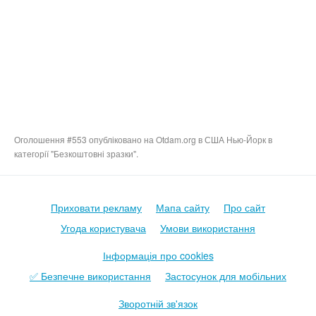
Оголошення #553 опубліковано на Otdam.org в США Нью-Йорк в
категорії "Безкоштовні зразки".
Приховати рекламу
Мапа сайту
Про сайт
Угода користувача
Умови використання
Інформація про cookies
✅ Безпечне використання
Застосунок для мобільних
Зворотній зв'язок