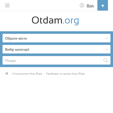
Вхід
Українська
English
Обрати місто
Русский
Українська
Вибір категорії
/
Оголошення Нью-Йорк
/
Пробники та зразки Нью-Йорк