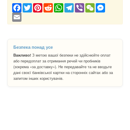
Facebook
Twitter
Pinterest
Reddit
WhatsApp
Telegram
Viber
WeChat
Messenger
Email
Безпека понад усе
Важливо!
З метою вашої безпеки не здійснюйте оплат
або передоплат за отримання речей чи пробників
(зокрема «за доставку»). Не передавайте та не вводьте
дані своєї банківської картки на сторонніх сайтах або за
запитом інших користувачів.