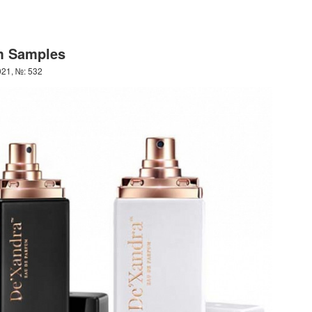
m Samples
021, №: 532