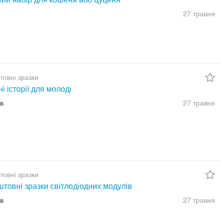
27 травня
товні зразки
ні історії для молоді
їв
27 травня
товні зразки
товні зразки світлодіодних модулів
їв
27 травня