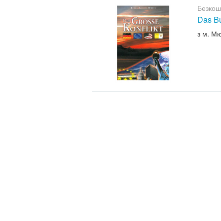
Безкош
Das B
з м. М