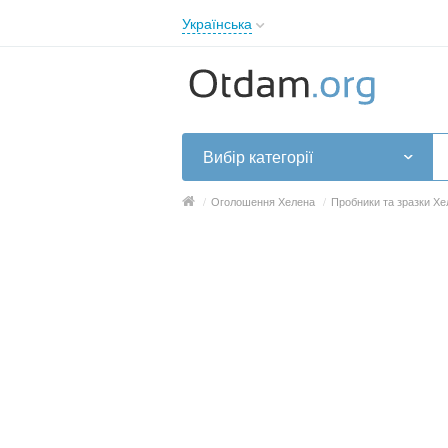
Українська
English
Русский
Українська
Вибір категорії
/
Оголошення Хелена
/
Пробники та зразки Хе