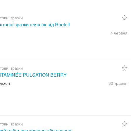
товні зразки
товні зразки пляшок від Roetell
4 червня
товні зразки
ITAMINÉE PULSATION BERRY
юнхен
30 травня
товні зразки
вий набір для кошеня або цуценя