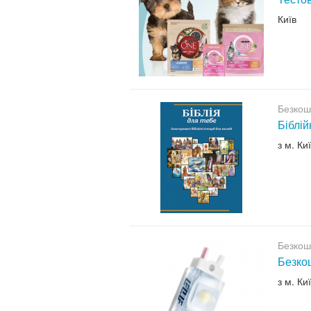
Київ
Безкош
Біблій
з м. Ки
Безкош
Безкош
з м. Ки