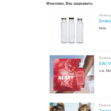
Можливо, Вас зацікавить
Безкош
Безкош
Київ
Безкош
EAU V
з м. М
Безкош
Тесто