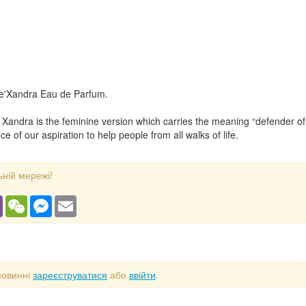
De'Xandra Eau de Parfum.
Xandra is the feminine version which carries the meaning “defender of
e of our aspiration to help people from all walks of life.
ьній мережі!
gram
Viber
WeChat
Messenger
Email
повинні
зареєструватися
або
ввійти
.