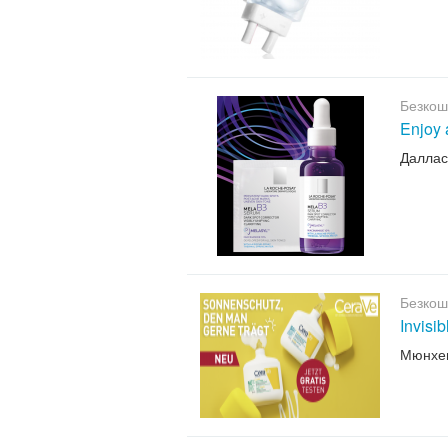
Безкош
Enjoy 
Даллас
Безкош
Invisi
Мюнхе