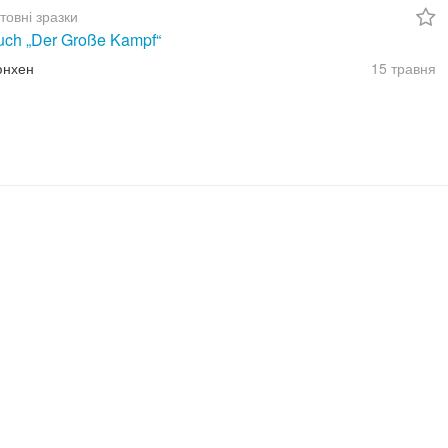
товні зразки
uch „Der Große Kampf“
юнхен
15 травня