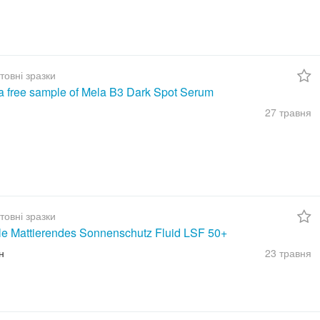
товні зразки
a free sample of Mela B3 Dark Spot Serum
27 травня
товні зразки
ble Mattierendes Sonnenschutz Fluid LSF 50+
н
23 травня