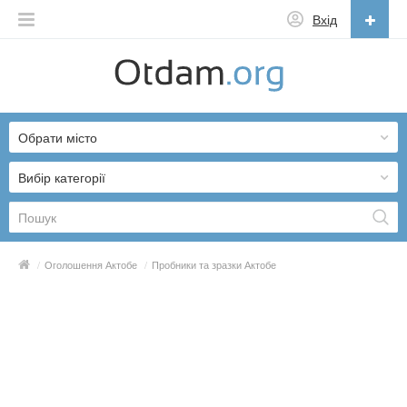
Вхід
Українська
English
Обрати місто
Русский
Українська
Вибір категорії
/
Оголошення Актобе
/
Пробники та зразки Актобе