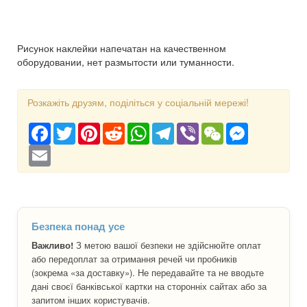
Рисунок наклейки напечатан на качественном
оборудовании, нет размытости или туманности.
Розкажіть друзям, поділіться у соціальній мережі!
Facebook
Twitter
Pinterest
Reddit
WhatsApp
Telegram
Viber
WeChat
Messenger
Email
Безпека понад усе
Важливо!
З метою вашої безпеки не здійснюйте оплат
або передоплат за отримання речей чи пробників
(зокрема «за доставку»). Не передавайте та не вводьте
дані своєї банківської картки на сторонніх сайтах або за
запитом інших користувачів.