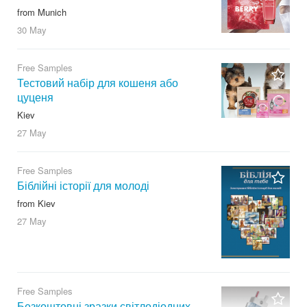
from Munich
30 May
Free Samples
Тестовий набір для кошеня або
цуценя
Kiev
27 May
Free Samples
Біблійні історії для молоді
from Kiev
27 May
Free Samples
Безкоштовні зразки світлодіодних