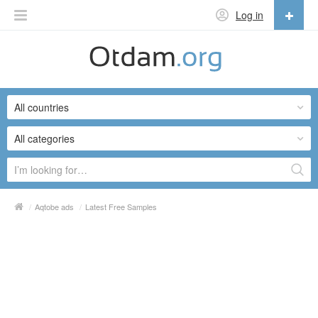
Log in
English
English
All countries
Русский
Українська
All categories
/
Aqtobe ads
/
Latest Free Samples