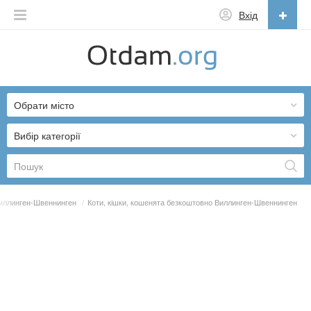
Вхід
Українська
English
Обрати місто
Русский
Українська
Вибір категорії
иллинген-Швеннинген
/
Коти, кішки, кошенята безкоштовно Виллинген-Швеннинген