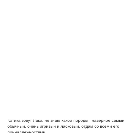
Котика зовут Лаки, не знаю какой породы , наверное самый
обычный, очень игривый и ласковый. отдам со всеми его
принадлежностями.