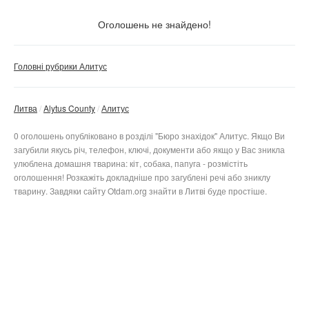
Тільки з фото
Оголошень не знайдено!
Скинути фільтр
Застосувати
Головні рубрики Алитус
Литва
Alytus County
Алитус
0 оголошень опубліковано в розділі "Бюро знахідок" Алитус. Якщо Ви
загубили якусь річ, телефон, ключі, документи або якщо у Вас зникла
улюблена домашня тварина: кіт, собака, папуга - розмістіть
оголошення! Розкажіть докладніше про загублені речі або зниклу
тварину. Завдяки сайту Otdam.org знайти в Литві буде простіше.