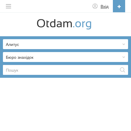
Вхід
Українська
English
Алитус
Русский
Українська
Бюро знахідок