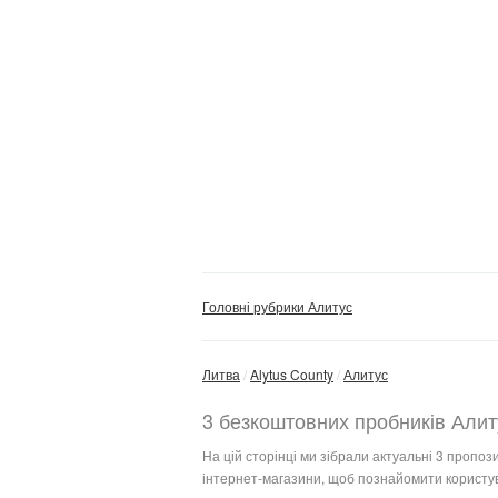
Головні рубрики Алитус
Литва
Alytus County
Алитус
3 безкоштовних пробників Алит
На цій сторінці ми зібрали актуальні 3 пропоз
інтернет-магазини, щоб познайомити користув