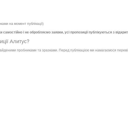
рками на момент публікації)
и самостійно і не обробляємо заявки, усі пропозиції публікуються з відк
иції Алитус?
найденими пробниками та зразками. Перед публікацією ми намагаємося переві