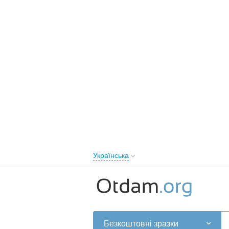
Українська
English
Русский
Українська
Безкоштовні зразки