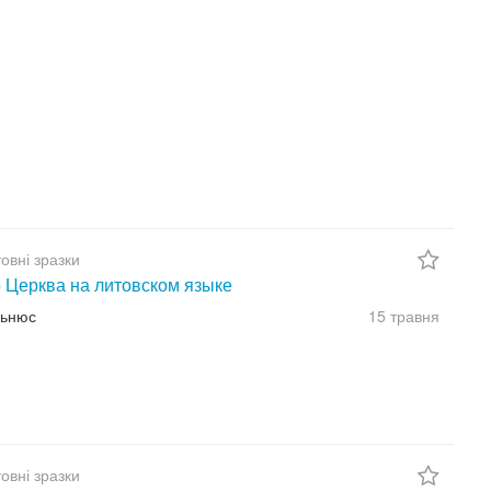
овні зразки
 Церква на литовском языке
льнюс
15 травня
овні зразки