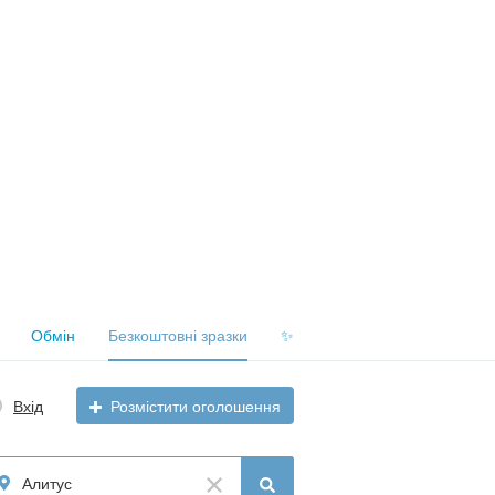
Обмін
Безкоштовні зразки
✨
Вхід
Розмістити оголошення
Алитус