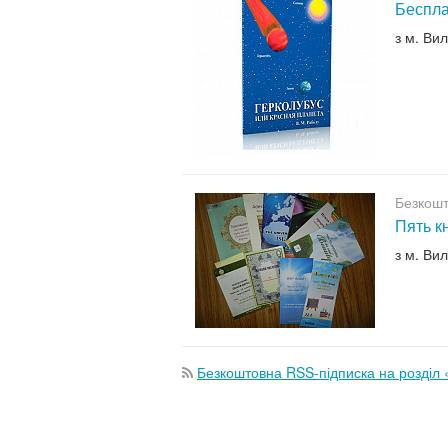
Беспла
з м. Ви
Безкошт
Пять к
з м. Ви
Безкоштовна RSS-підписка на розділ 