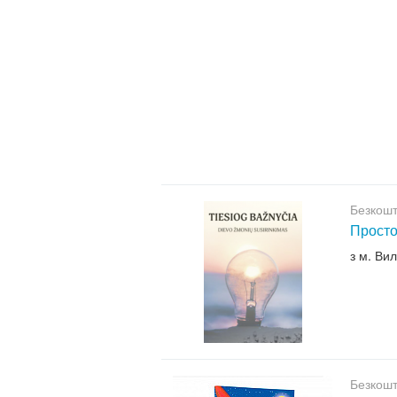
Безкошт
Просто
з м. Ви
Безкошт