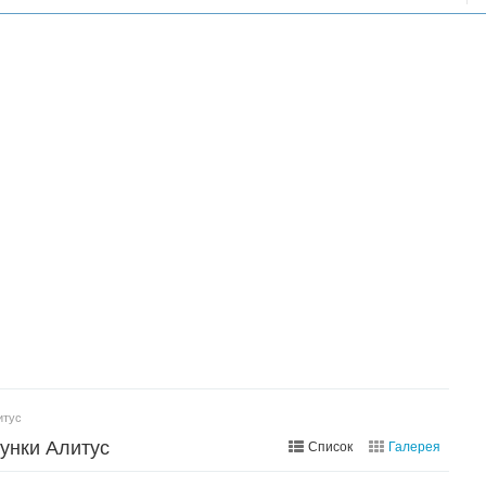
итус
рунки Алитус
Список
Галерея