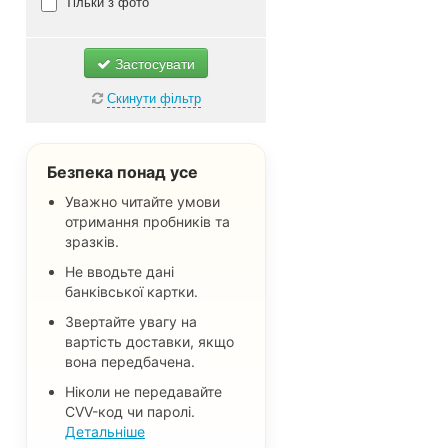
Косметика та засоби
Тільки з фото
особистого догляду
Зразки товарів для дітей
Застосувати
Безкоштовні товари для дому
Скинути фільтр
Одяг, взуття та аксесуари
Пробники товарів для тварин
Безкоштовні зразки їжі та
Безпека понад усе
напоїв
Уважно читайте умови
Книги, журнали та каталоги
отримання пробників та
зразків.
Наліпки та стікери
Не вводьте дані
Безкоштовні пробні версії та
банківської картки.
тестові товари
Звертайте увагу на
Інші безкоштовні пропозиції
вартість доставки, якщо
Не важливо
вона передбачена.
Ніколи не передавайте
CVV-код чи паролі.
Детальніше