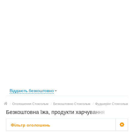
Віддають безкоштовно
/
Оголошення Стокгольм
/
Безкоштовно Стокгольм
/
Фудшерінг Стокгольм
Безкоштовна їжа, продукти харчування
задарма Стокгольм
Фільтр оголошень