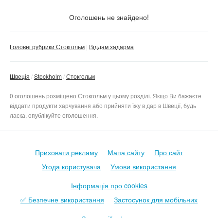
Тільки з фото
Оголошень не знайдено!
Скинути фільтр
Застосувати
Головні рубрики Стокгольм
Віддам задарма
Швеція
Stockholm
Стокгольм
0 оголошень розміщено Стокгольм у цьому розділі. Якщо Ви бажаєте
віддати продукти харчування або прийняти їжу в дар в Швеції, будь
ласка, опублікуйте оголошення.
Приховати рекламу
Мапа сайту
Про сайт
Угода користувача
Умови використання
Інформація про cookies
✅ Безпечне використання
Застосунок для мобільних