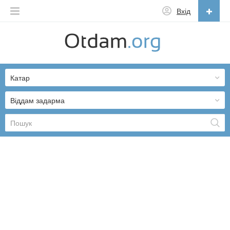
Вхід
Українська
English
Катар
Русский
Українська
Віддам задарма