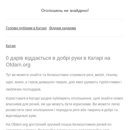
Тільки з фото
Оголошень не знайдено!
Скинути фільтр
Застосувати
Головні рубрики в Катарі
Віддам задарма
Катар
0 дарів віддається в добрі руки в Катарі на
Otdam.org
Тут ви можете знайти та безкоштовно отримати речі, меблі, техніку,
одяг, книги, а також домашніх тварин, для яких шукають турботливих і
люблячих господарів.
Користувачі в Катарі щодня публікують оголошення, щоб знайти нових
власників для речей, які ще можуть бути корисними. Ви можете легко
розмістити своє оголошення і передати речі або тварину в добрі та
відповідальні руки.
На Otdam.org доступний зручний пошук безкоштовних речей по
категоріях і містах. Додавайте оголошення, переглядайте нові