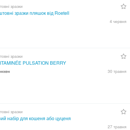
товні зразки
товні зразки пляшок від Roetell
4 червня
товні зразки
ITAMINÉE PULSATION BERRY
юнхен
30 травня
товні зразки
вий набір для кошеня або цуценя
27 травня