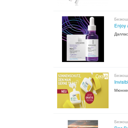
Безкош
Enjoy 
Даллас
Безкош
Invisi
Мюнхе
Безкош