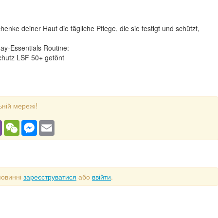
henke deiner Haut die tägliche Pflege, die sie festigt und schützt,
ay-Essentials Routine:
tschutz LSF 50+ getönt
ьній мережі!
gram
Viber
WeChat
Messenger
Email
повинні
зареєструватися
або
ввійти
.