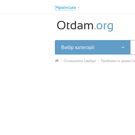
Українська
English
Русский
Українська
Вибір категорії
/
Оголошення Гамбург
/
Пробники та зразки Г