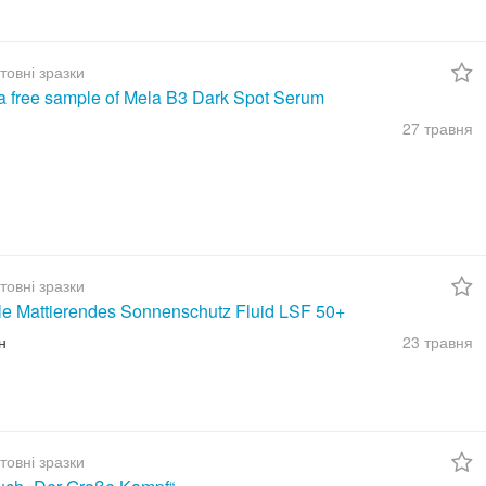
товні зразки
a free sample of Mela B3 Dark Spot Serum
27 травня
товні зразки
ble Mattierendes Sonnenschutz Fluid LSF 50+
н
23 травня
товні зразки