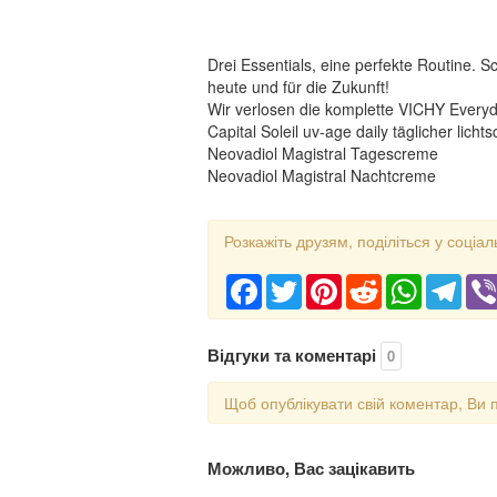
Drei Essentials, eine perfekte Routine. Sc
heute und für die Zukunft!
Wir verlosen die komplette VICHY Everyd
Capital Soleil uv-age daily täglicher lich
Neovadiol Magistral Tagescreme
Neovadiol Magistral Nachtcreme
Розкажіть друзям, поділіться у соціал
Facebook
Twitter
Pinterest
Reddit
WhatsApp
Tele
Відгуки та коментарі
0
Щоб опублікувати свій коментар, Ви 
Можливо, Вас зацікавить