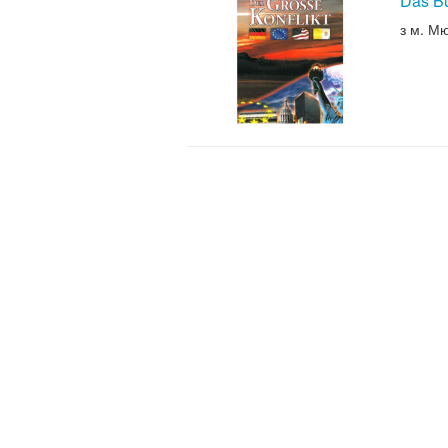
Das B
з м. М