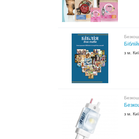
Безкош
Біблій
з м. Ки
Безкош
Безкош
з м. Ки