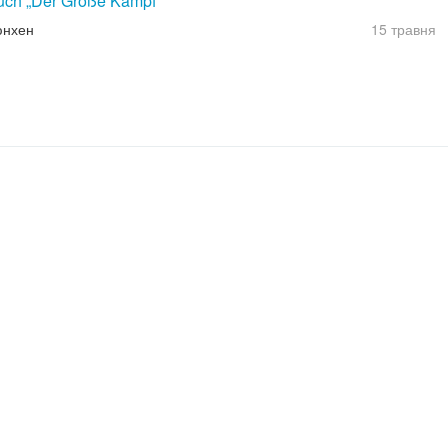
uch „Der Große Kampf“
юнхен
15 травня