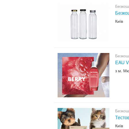
Безкош
Безкош
Київ
Безкош
EAU V
з м. М
Безкош
Тесто
Київ