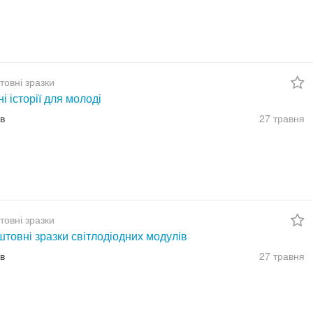
товні зразки
ні історії для молоді
їв
27 травня
товні зразки
товні зразки світлодіодних модулів
їв
27 травня