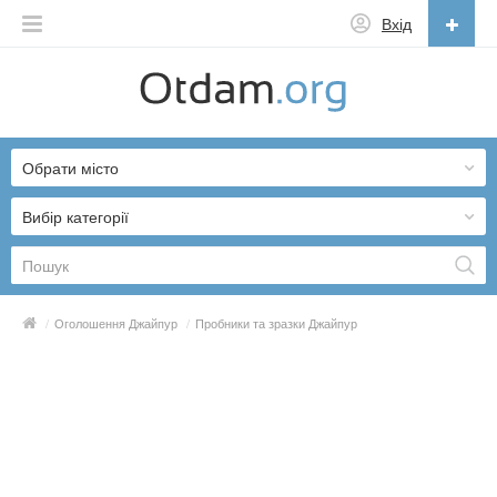
Вхід
Українська
English
Обрати місто
Русский
Українська
Вибір категорії
/
Оголошення Джайпур
/
Пробники та зразки Джайпур