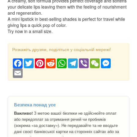
A creamy, soft formula provides perfect coverage and softens
your delicate lips leaving them with the feeling of nourishment
and regeneration.
A mini lipstick in best-selling shades is perfect for travel while
giving lips a quick pop of color.
Try now in a small size.
Розкажіть друзям, поділіться у соціальній мережі!
Facebook
Twitter
Pinterest
Reddit
WhatsApp
Telegram
Viber
WeChat
Messenger
Email
Безпека понад усе
Важливо!
З метою вашої безпеки не здійснюйте оплат
або передоплат за отримання речей чи пробників
(зокрема «за доставку»). Не передавайте та не вводьте
дані своєї банківської картки на сторонніх сайтах або за