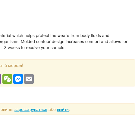
aterial which helps protect the weare from body fluids and
rganisms. Molded contour design increases comfort and allows for
 2 - 3 weeks to receive your sample.
ьній мережі!
gram
Viber
WeChat
Messenger
Email
повинні
зареєструватися
або
ввійти
.