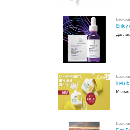
Безкош
Enjoy 
Даллас
Безкош
Invisi
Мюнхе
Безкош
Das B