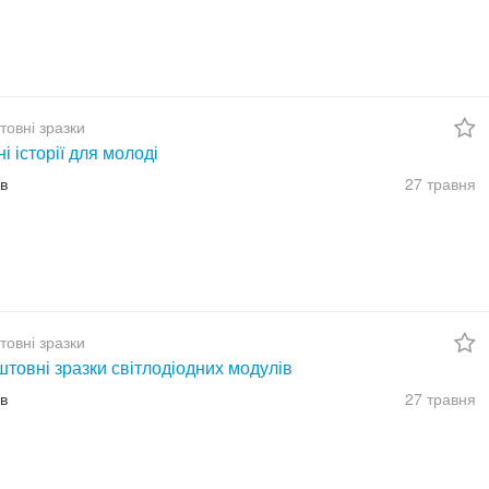
товні зразки
ні історії для молоді
їв
27 травня
товні зразки
товні зразки світлодіодних модулів
їв
27 травня