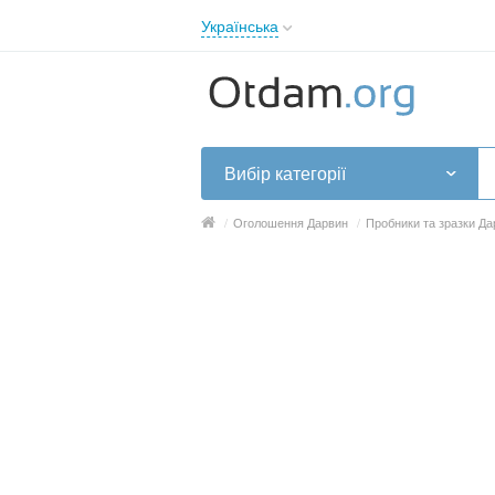
Українська
English
Русский
Українська
Вибір категорії
/
Оголошення Дарвин
/
Пробники та зразки Да