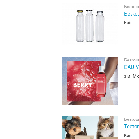
Безкош
Безкош
Київ
Безкош
EAU V
з м. М
Безкош
Тесто
Київ