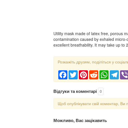
Utility mask made of latex free, porous m
contamination caused by exhaled micro-o
excellent breathability. It may take up to
Розкажіть друзям, поділіться у соціал
Facebook
Twitter
Pinterest
Reddit
WhatsApp
Tele
Відгуки та коментарі
0
Щоб опублікувати свій коментар, Ви 
Можливо, Вас зацікавить