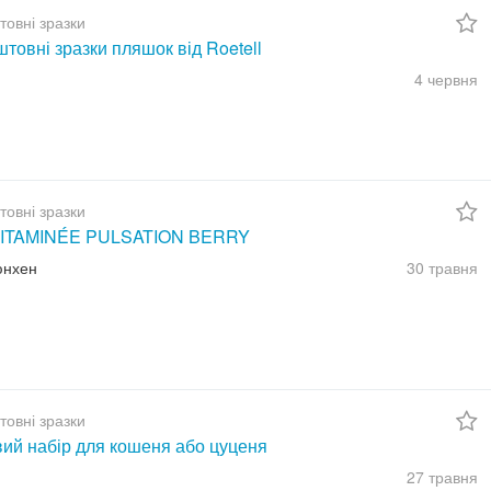
товні зразки
товні зразки пляшок від Roetell
4 червня
товні зразки
ITAMINÉE PULSATION BERRY
юнхен
30 травня
товні зразки
вий набір для кошеня або цуценя
27 травня