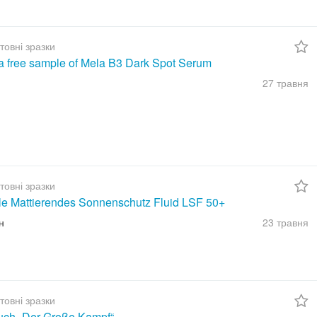
товні зразки
a free sample of Mela B3 Dark Spot Serum
27 травня
товні зразки
ble Mattierendes Sonnenschutz Fluid LSF 50+
н
23 травня
товні зразки
uch „Der Große Kampf“