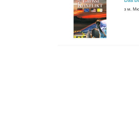
з м. М