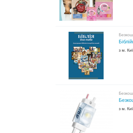
Безкош
Біблій
з м. Ки
Безкош
Безкош
з м. Ки