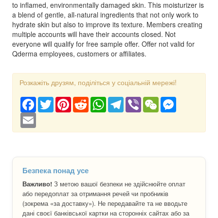
to inflamed, environmentally damaged skin. This moisturizer is
a blend of gentle, all-natural ingredients that not only work to
hydrate skin but also to improve its texture. Members creating
multiple accounts will have their accounts closed. Not
everyone will qualify for free sample offer. Offer not valid for
Qderma employees, customers or affiliates.
Розкажіть друзям, поділіться у соціальній мережі!
Facebook
Twitter
Pinterest
Reddit
WhatsApp
Telegram
Viber
WeChat
Messenger
Email
Безпека понад усе
Важливо!
З метою вашої безпеки не здійснюйте оплат
або передоплат за отримання речей чи пробників
(зокрема «за доставку»). Не передавайте та не вводьте
дані своєї банківської картки на сторонніх сайтах або за