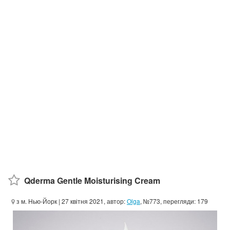
Qderma Gentle Moisturising Cream
з м. Нью-Йорк
| 27 квітня 2021, автор:
Olga
, №773, перегляди: 179