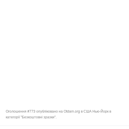
Оголошення #773 опубліковано на Otdam.org в США Нью-Йорк в
категорії "Безкоштовні зразки".