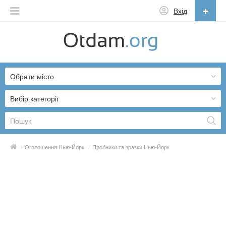
Вхід
Українська
English
Обрати місто
Русский
Українська
Вибір категорії
/
Оголошення Нью-Йорк
/
Пробники та зразки Нью-Йорк