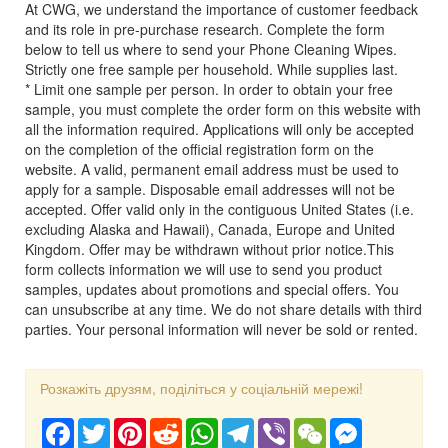
At CWG, we understand the importance of customer feedback
and its role in pre-purchase research. Complete the form
below to tell us where to send your Phone Cleaning Wipes.
Strictly one free sample per household. While supplies last.
* Limit one sample per person. In order to obtain your free
sample, you must complete the order form on this website with
all the information required. Applications will only be accepted
on the completion of the official registration form on the
website. A valid, permanent email address must be used to
apply for a sample. Disposable email addresses will not be
accepted. Offer valid only in the contiguous United States (i.e.
excluding Alaska and Hawaii), Canada, Europe and United
Kingdom. Offer may be withdrawn without prior notice.This
form collects information we will use to send you product
samples, updates about promotions and special offers. You
can unsubscribe at any time. We do not share details with third
parties. Your personal information will never be sold or rented.
Розкажіть друзям, поділіться у соціальній мережі!
Facebook
Twitter
Pinterest
Reddit
WhatsApp
Telegram
Viber
WeChat
Messenger