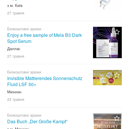
з м. Київ
27 травня
Безкоштовні зразки
Enjoy a free sample of Mela B3 Dark
Spot Serum
Даллас
27 травня
Безкоштовні зразки
Invisible Mattierendes Sonnenschutz
Fluid LSF 50+
Мюнхен
23 травня
Безкоштовні зразки
Das Buch „Der Große Kampf“
з м. Мюнхен