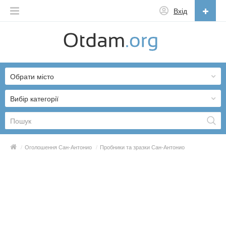
Вхід
Українська
English
Обрати місто
Русский
Українська
Вибір категорії
/
Оголошення Сан-Антонио
/
Пробники та зразки Сан-Антонио