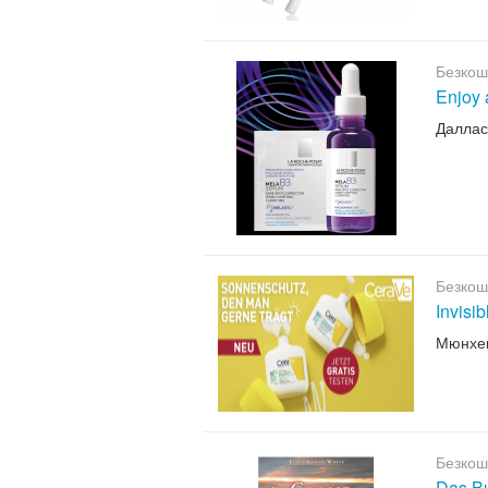
Безкош
Enjoy 
Даллас
Безкош
Invisi
Мюнхе
Безкош
Das B