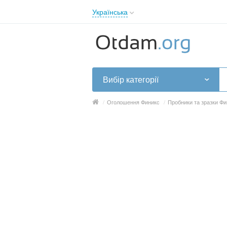
Українська
English
Русский
Українська
Вибір категорії
/
Оголошення Финикс
/
Пробники та зразки Фи