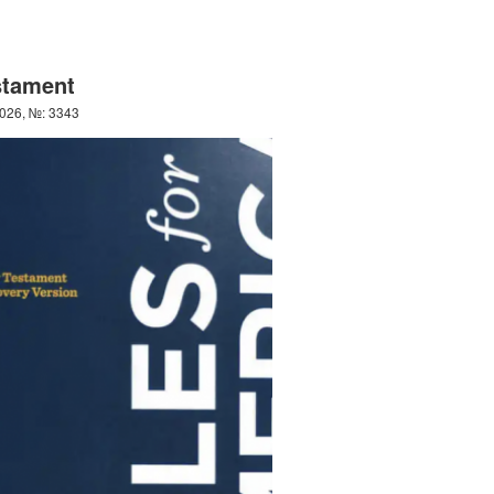
stament
026, №: 3343