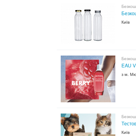
Безкош
Безкош
Київ
Безкош
EAU V
з м. М
Безкош
Тесто
Київ