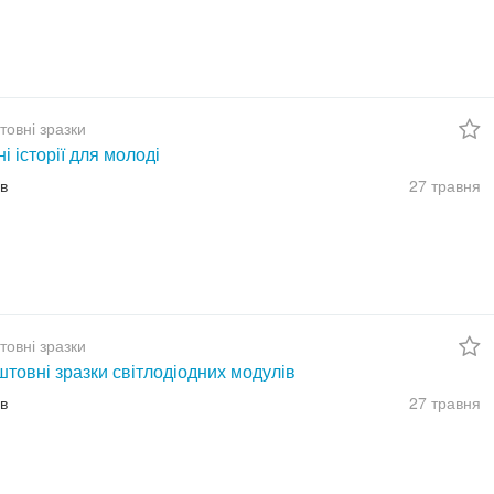
товні зразки
ні історії для молоді
їв
27 травня
товні зразки
товні зразки світлодіодних модулів
їв
27 травня