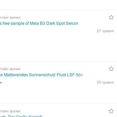
товні зразки
a free sample of Mela B3 Dark Spot Serum
27 травня
товні зразки
ble Mattierendes Sonnenschutz Fluid LSF 50+
н
23 травня
товні зразки
uch „Der Große Kampf“