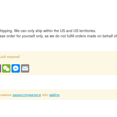
shipping. We can only ship within the US and US territories.
se order for yourself only, as we do not fulfill orders made on behalf of
ьній мережі!
gram
Viber
WeChat
Messenger
Email
повинні
зареєструватися
або
ввійти
.