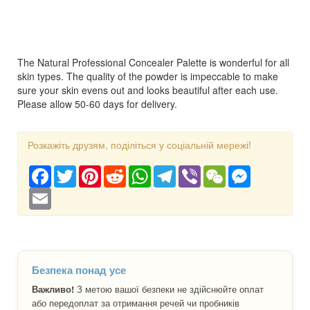
The Natural Professional Concealer Palette is wonderful for all
skin types. The quality of the powder is impeccable to make
sure your skin evens out and looks beautiful after each use.
Please allow 50-60 days for delivery.
Розкажіть друзям, поділіться у соціальній мережі!
Facebook
Twitter
Pinterest
Reddit
WhatsApp
Telegram
Viber
WeChat
Messenger
Email
Безпека понад усе
Важливо!
З метою вашої безпеки не здійснюйте оплат
або передоплат за отримання речей чи пробників