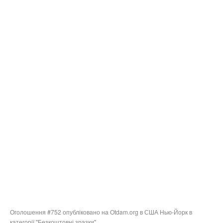
Оголошення #752 опубліковано на Otdam.org в США Нью-Йорк в
категорії "Безкоштовні зразки".