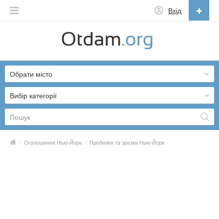
Вхід
Українська
English
Обрати місто
Русский
Українська
Вибір категорії
/
Оголошення Нью-Йорк
/
Пробники та зразки Нью-Йорк