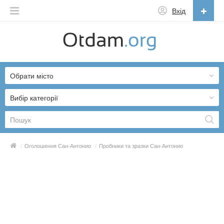
Вхід
Українська
English
Обрати місто
Русский
Українська
Вибір категорії
/
Оголошення Сан-Антонио
/
Пробники та зразки Сан-Антонио