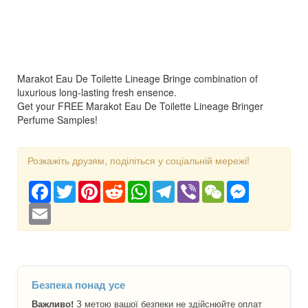
Marakot Eau De Toilette Lineage Bringe combination of
luxurious long-lasting fresh ensence.
Get your FREE Marakot Eau De Toilette Lineage Bringer
Perfume Samples!
Розкажіть друзям, поділіться у соціальній мережі!
Facebook
Twitter
Pinterest
Reddit
WhatsApp
Telegram
Viber
WeChat
Messenger
Email
Безпека понад усе
Важливо!
З метою вашої безпеки не здійснюйте оплат