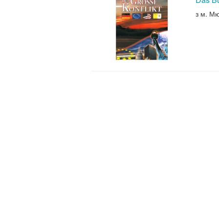
з м. М