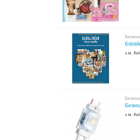
Безкош
Біблій
з м. Ки
Безкош
Безкош
з м. Ки