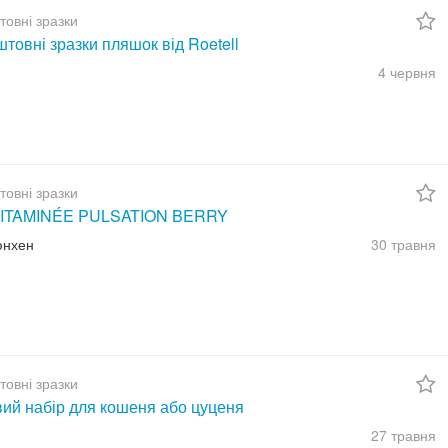
товні зразки
товні зразки пляшок від Roetell
4 червня
товні зразки
ITAMINÉE PULSATION BERRY
юнхен
30 травня
товні зразки
вий набір для кошеня або цуценя
27 травня