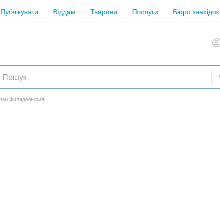
Публікувати
Віддам
Тварини
Послуги
Бюро знахідок
азки Филадельфия