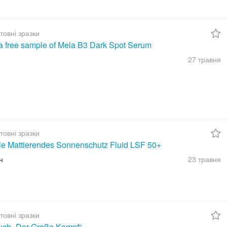
товні зразки
a free sample of Mela B3 Dark Spot Serum
27 травня
товні зразки
ble Mattierendes Sonnenschutz Fluid LSF 50+
н
23 травня
товні зразки
uch „Der Große Kampf“