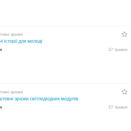
товні зразки
ні історії для молоді
їв
27 травня
товні зразки
товні зразки світлодіодних модулів
їв
27 травня