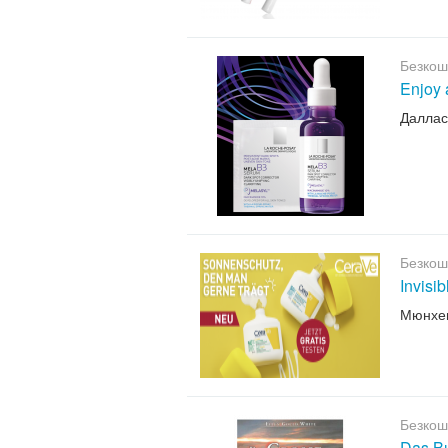
Безкош
Enjoy 
Даллас
Безкош
Invisi
Мюнхе
Безкош
Das B