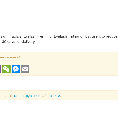
ion, Facials, Eyelash Perming, Eyelash Tinting or just use it to reduce
1-30 days for delivery.
ьній мережі!
gram
Viber
WeChat
Messenger
Email
повинні
зареєструватися
або
ввійти
.