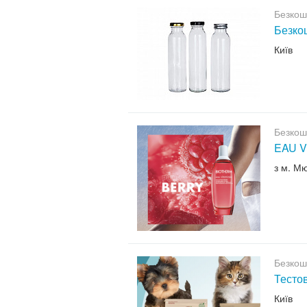
Безкош
Безкош
Київ
Безкош
EAU V
з м. М
Безкош
Тесто
Київ