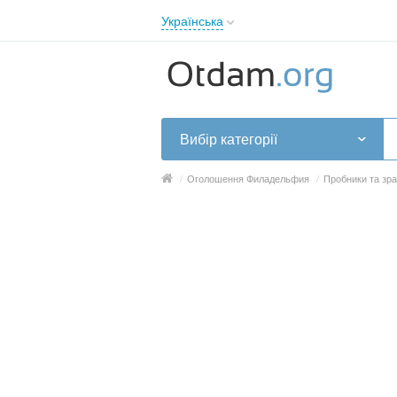
Українська
English
Русский
Українська
Вибір категорії
/
Оголошення Филадельфия
/
Пробники та зр