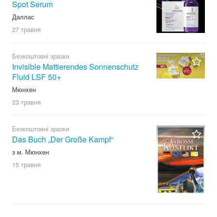
Spot Serum
Даллас
27 травня
Безкоштовні зразки
Invisible Mattierendes Sonnenschutz
Fluid LSF 50+
Мюнхен
23 травня
Безкоштовні зразки
Das Buch „Der Große Kampf“
з м. Мюнхен
15 травня