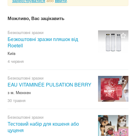
зареєструватися
або
ввійти
.
Можливо, Вас зацікавить
Безкоштовні зразки
Безкоштовні зразки пляшок від
Roetell
Київ
4 червня
Безкоштовні зразки
EAU VITAMINÉE PULSATION BERRY
з м. Мюнхен
30 травня
Безкоштовні зразки
Тестовий набір для кошеня або
цуценя