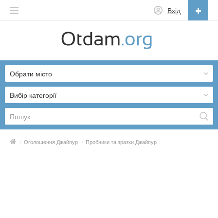
Вхід
Українська
English
Обрати місто
Русский
Українська
Вибір категорії
/
Оголошення Джайпур
/
Пробники та зразки Джайпур