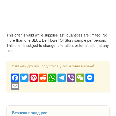
This offer is valid while supplies last; quantities are limited. No
more than one BLUE De Flower Of Story sample per person.
This offer is subject to change, alteration, or termination at any
time.
Розкажіть друзям, поділіться у соціальній мережі!
Facebook
Twitter
Pinterest
Reddit
WhatsApp
Telegram
Viber
WeChat
Messenger
Email
Безпека понад усе