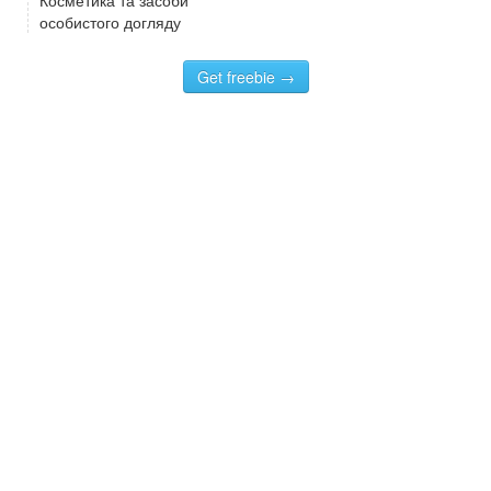
особистого догляду
Get freebie →