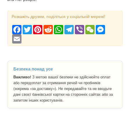
Розкажіть друзям, поділіться у соціальній мережі!
Facebook
Twitter
Pinterest
Reddit
WhatsApp
Telegram
Viber
WeChat
Messenger
Email
Безпека понад усе
Важливо!
З метою вашої безпеки не здійснюйте оплат
або передоплат за отримання речей чи пробників
(зокрема «за доставку»). Не передавайте та не вводьте
дані своєї банківської картки на сторонніх сайтах або за
запитом інших користувачів.