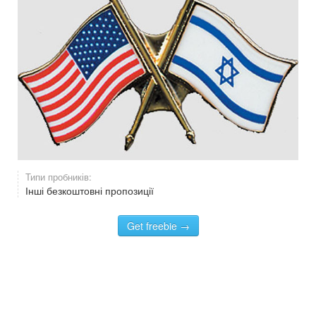
Типи пробників:
Інші безкоштовні пропозиції
Get freebie →