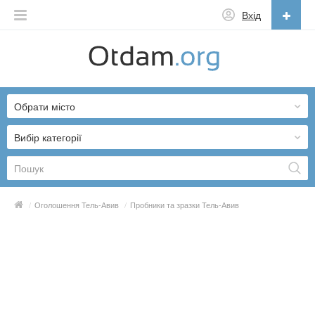
Вхід
Українська
English
Обрати місто
Русский
Українська
Вибір категорії
/
Оголошення Тель-Авив
/
Пробники та зразки Тель-Авив