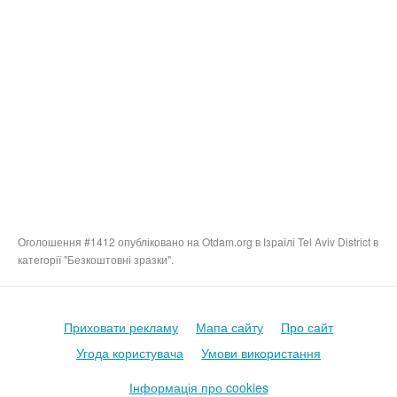
Оголошення #1412 опубліковано на Otdam.org в Ізраїлі Tel Aviv District в
категорії "Безкоштовні зразки".
Приховати рекламу
Мапа сайту
Про сайт
Угода користувача
Умови використання
Інформація про cookies