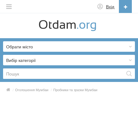
Вхід
Українська
English
Обрати місто
Русский
Українська
Вибір категорії
/
Оголошення Мумбаи
/
Пробники та зразки Мумбаи