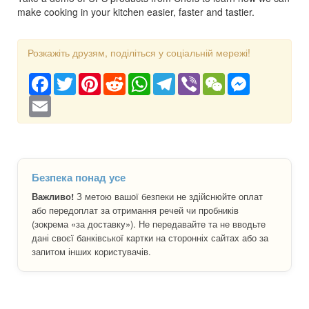
make cooking in your kitchen easier, faster and tastier.
Розкажіть друзям, поділіться у соціальній мережі!
Facebook
Twitter
Pinterest
Reddit
WhatsApp
Telegram
Viber
WeChat
Messenger
Email
Безпека понад усе
Важливо!
З метою вашої безпеки не здійснюйте оплат
або передоплат за отримання речей чи пробників
(зокрема «за доставку»). Не передавайте та не вводьте
дані своєї банківської картки на сторонніх сайтах або за
запитом інших користувачів.