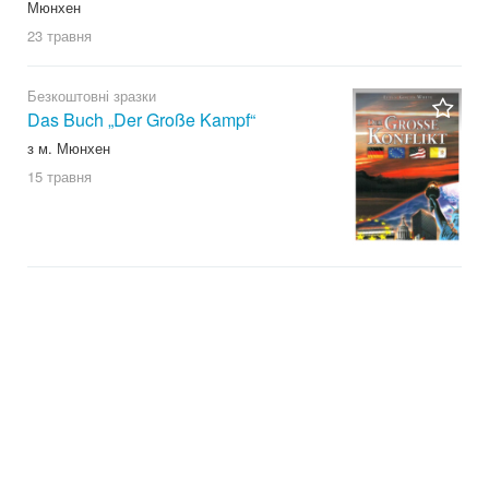
Мюнхен
23 травня
Безкоштовні зразки
Das Buch „Der Große Kampf“
з м. Мюнхен
15 травня