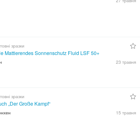
27 травня
товні зразки
ble Mattierendes Sonnenschutz Fluid LSF 50+
н
23 травня
товні зразки
uch „Der Große Kampf“
юнхен
15 травня