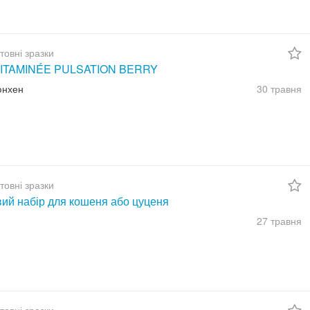
товні зразки
ITAMINÉE PULSATION BERRY
юнхен
30 травня
товні зразки
вий набір для кошеня або цуценя
27 травня