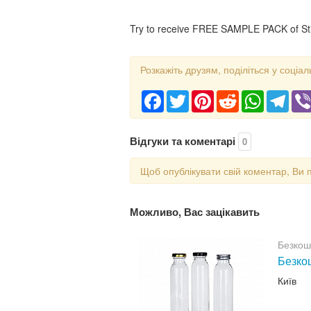
Try to receive FREE SAMPLE PACK of Stic
Розкажіть друзям, поділіться у соціал
Facebook
Twitter
Pinterest
Reddit
WhatsApp
Tele
Відгуки та коментарі
0
Щоб опублікувати свій коментар, Ви 
Можливо, Вас зацікавить
Безкош
Безкош
Київ