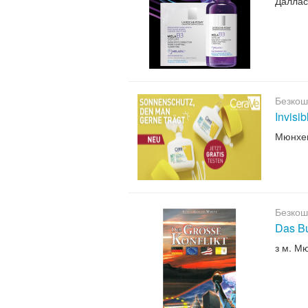
Даллас
Безкош
Invisi
Мюнхе
Безкош
Das B
з м. М