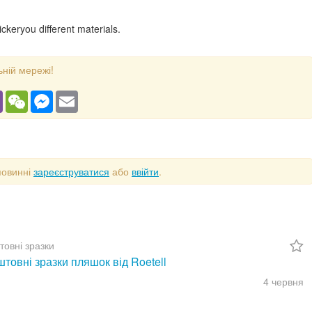
keryou different materials.
ьній мережі!
gram
Viber
WeChat
Messenger
Email
повинні
зареєструватися
або
ввійти
.
товні зразки
товні зразки пляшок від Roetell
4 червня