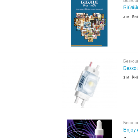
Безкош
Біблій
з м. Ки
Безкош
Безкош
з м. Ки
Безкош
Enjoy 