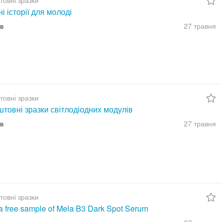
товні зразки
ні історії для молоді
їв
27 травня
товні зразки
товні зразки світлодіодних модулів
їв
27 травня
товні зразки
a free sample of Mela B3 Dark Spot Serum