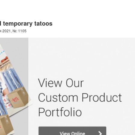
d temporary tatoos
я 2021, №: 1105