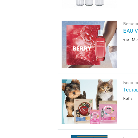
Безкош
EAU V
з м. М
Безкош
Тесто
Київ