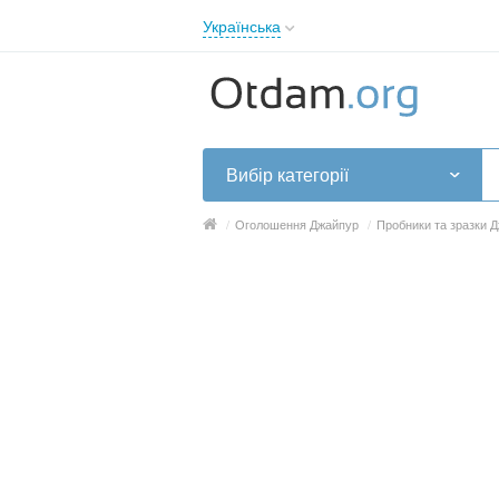
Українська
English
Русский
Українська
Вибір категорії
/
Оголошення Джайпур
/
Пробники та зразки 