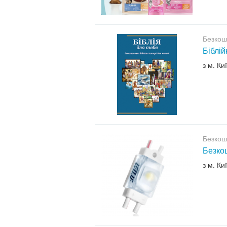
Безкош
Біблій
з м. Ки
Безкош
Безкош
з м. Ки