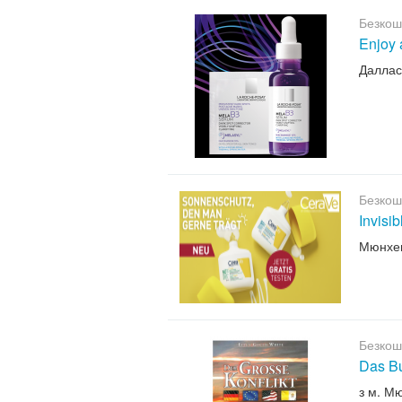
Безкош
Enjoy 
Даллас
Безкош
Invisi
Мюнхе
Безкош
Das B
з м. М