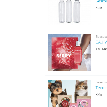
Безкош
Київ
Безкош
EAU V
з м. М
Безкош
Тесто
Київ