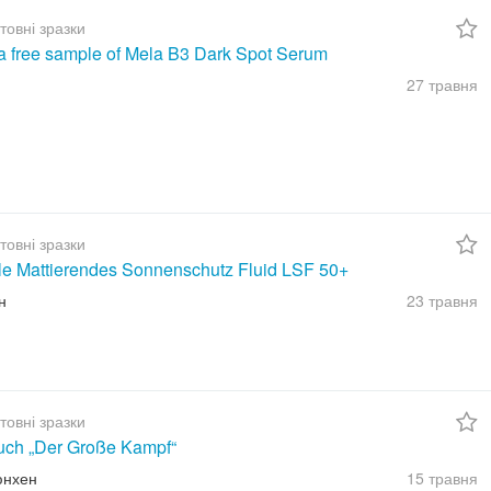
товні зразки
a free sample of Mela B3 Dark Spot Serum
27 травня
товні зразки
ble Mattierendes Sonnenschutz Fluid LSF 50+
н
23 травня
товні зразки
uch „Der Große Kampf“
юнхен
15 травня