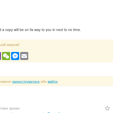
a copy will be on its way to you in next to no time.
ьній мережі!
gram
Viber
WeChat
Messenger
Email
повинні
зареєструватися
або
ввійти
.
товні зразки