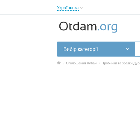
Українська
English
Русский
Українська
Вибір категорії
/
Оголошення Дубай
/
Пробники та зразки Дуб