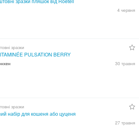
товні зразки пляшок від Roetell
4 червня
товні зразки
ITAMINÉE PULSATION BERRY
юнхен
30 травня
товні зразки
вий набір для кошеня або цуценя
27 травня