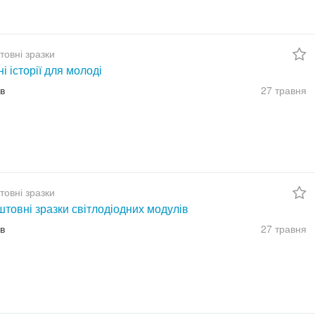
товні зразки
ні історії для молоді
їв
27 травня
товні зразки
товні зразки світлодіодних модулів
їв
27 травня