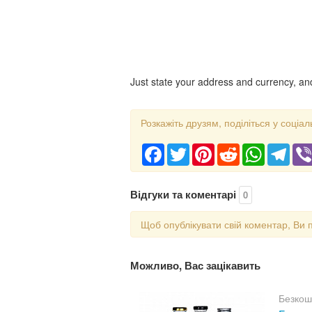
Just state your address and currency, and 
Розкажіть друзям, поділіться у соціал
Facebook
Twitter
Pinterest
Reddit
WhatsApp
Tele
Відгуки та коментарі
0
Щоб опублікувати свій коментар, Ви 
Можливо, Вас зацікавить
Безкош