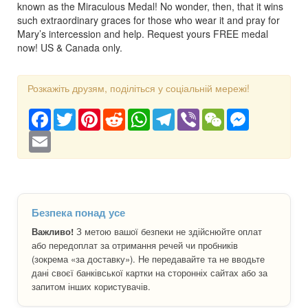
known as the Miraculous Medal! No wonder, then, that it wins
such extraordinary graces for those who wear it and pray for
Mary’s intercession and help. Request yours FREE medal
now! US & Canada only.
Розкажіть друзям, поділіться у соціальній мережі!
Facebook
Twitter
Pinterest
Reddit
WhatsApp
Telegram
Viber
WeChat
Messenger
Email
Безпека понад усе
Важливо!
З метою вашої безпеки не здійснюйте оплат
або передоплат за отримання речей чи пробників
(зокрема «за доставку»). Не передавайте та не вводьте
дані своєї банківської картки на сторонніх сайтах або за
запитом інших користувачів.