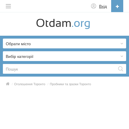
Вхід
Українська
English
Обрати місто
Русский
Українська
Вибір категорії
/
Оголошення Торонто
/
Пробники та зразки Торонто