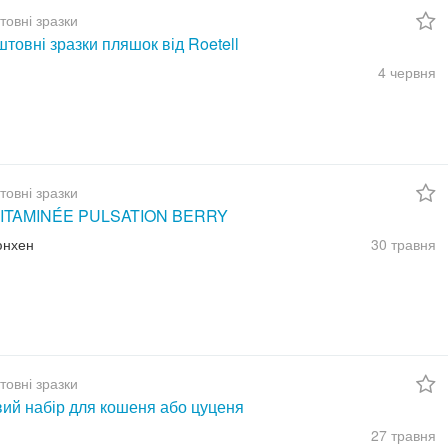
товні зразки
товні зразки пляшок від Roetell
4 червня
товні зразки
ITAMINÉE PULSATION BERRY
юнхен
30 травня
товні зразки
вий набір для кошеня або цуценя
27 травня