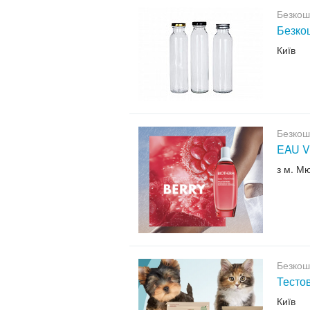
Безкош
Безкош
Київ
Безкош
EAU V
з м. М
Безкош
Тесто
Київ