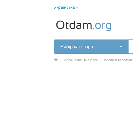
Українська
English
Русский
Українська
Вибір категорії
/
Оголошення Нью-Йорк
/
Пробники та зразки