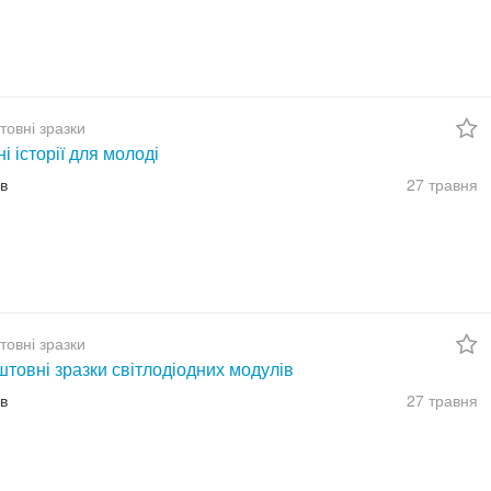
товні зразки
ні історії для молоді
їв
27 травня
товні зразки
товні зразки світлодіодних модулів
їв
27 травня