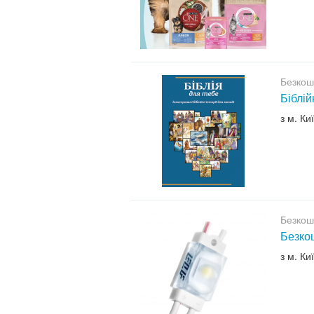
Безкош
Біблій
з м. Ки
Безкош
Безкош
з м. Ки