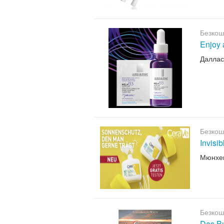
Безкош
Enjoy 
Даллас
Безкош
Invisi
Мюнхе
Безкош
Das B