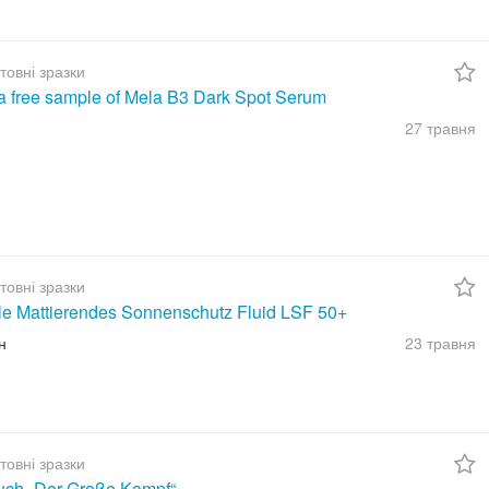
товні зразки
a free sample of Mela B3 Dark Spot Serum
27 травня
товні зразки
ble Mattierendes Sonnenschutz Fluid LSF 50+
н
23 травня
товні зразки
uch „Der Große Kampf“