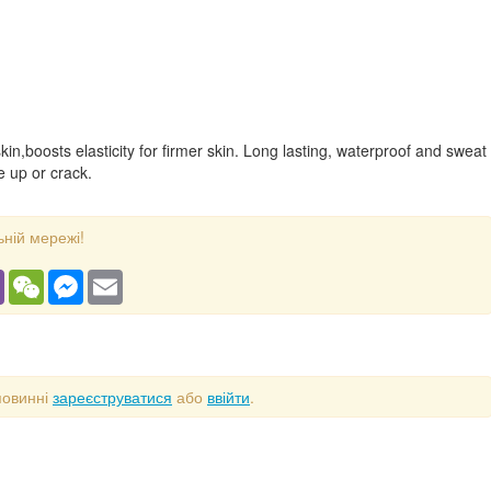
in,boosts elasticity for firmer skin. Long lasting, waterproof and sweat
e up or crack.
ьній мережі!
gram
Viber
WeChat
Messenger
Email
повинні
зареєструватися
або
ввійти
.