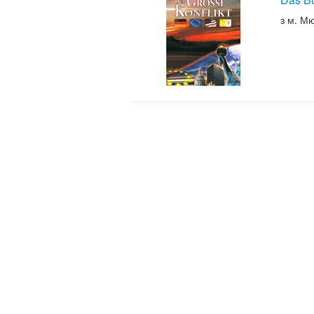
з м. М