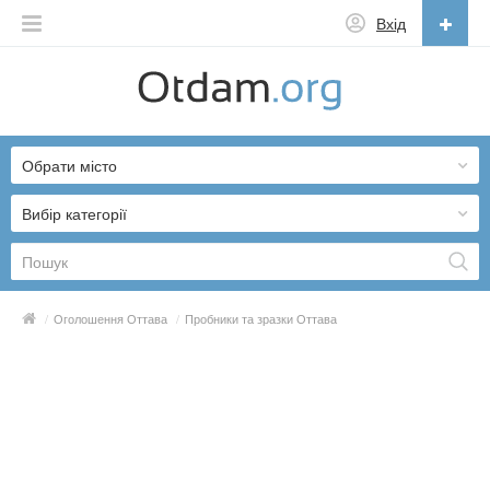
Вхід
Українська
English
Обрати місто
Русский
Українська
Вибір категорії
/
Оголошення Оттава
/
Пробники та зразки Оттава