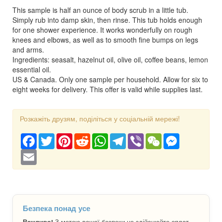
This sample is half an ounce of body scrub in a little tub.
Simply rub into damp skin, then rinse. This tub holds enough
for one shower experience. It works wonderfully on rough
knees and elbows, as well as to smooth fine bumps on legs
and arms.
Ingredients: seasalt, hazelnut oil, olive oil, coffee beans, lemon
essential oil.
US & Canada. Only one sample per household. Allow for six to
eight weeks for delivery. This offer is valid while supplies last.
Розкажіть друзям, поділіться у соціальній мережі!
Facebook
Twitter
Pinterest
Reddit
WhatsApp
Telegram
Viber
WeChat
Messenger
Email
Безпека понад усе
Важливо!
З метою вашої безпеки не здійснюйте оплат