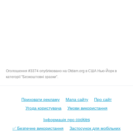
Оголошення #3374 опубліковано на Otdam.org в США Нью-Йорк в
категорії "Безкоштовні зразки".
Приховати рекламу
Мапа сайту
Про сайт
Угода користувача
Умови використання
Інформація про cookies
✅ Безпечне використання
Застосунок для мобільних