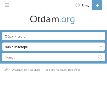
Вхід
Українська
English
Обрати місто
Русский
Українська
Вибір категорії
/
Оголошення Нью-Йорк
/
Пробники та зразки Нью-Йорк