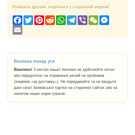
Розкажіть друзям, поділіться у соціальній мережі!
Facebook
Twitter
Pinterest
Reddit
WhatsApp
Telegram
Viber
WeChat
Messenger
Email
Безпека понад усе
Важливо!
З метою вашої безпеки не здійснюйте оплат
або передоплат за отримання речей чи пробників
(зокрема «за доставку»). Не передавайте та не вводьте
дані своєї банківської картки на сторонніх сайтах або за
запитом інших користувачів.