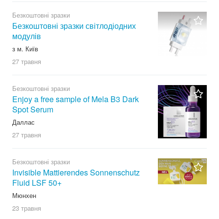
Безкоштовні зразки
Безкоштовні зразки світлодіодних
модулів
з м. Київ
27 травня
Безкоштовні зразки
Enjoy a free sample of Mela B3 Dark
Spot Serum
Даллас
27 травня
Безкоштовні зразки
Invisible Mattierendes Sonnenschutz
Fluid LSF 50+
Мюнхен
23 травня