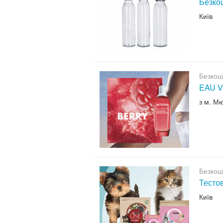
Безкош
Київ
Безкош
EAU V
з м. М
Безкош
Тесто
Київ