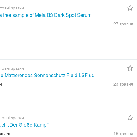
товні зразки
a free sample of Mela B3 Dark Spot Serum
27 травня
товні зразки
ble Mattierendes Sonnenschutz Fluid LSF 50+
н
23 травня
товні зразки
uch „Der Große Kampf“
юнхен
15 травня