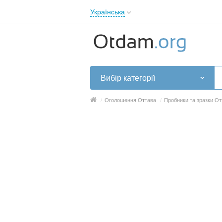
Українська
English
Русский
Українська
Вибір категорії
/
Оголошення Оттава
/
Пробники та зразки От