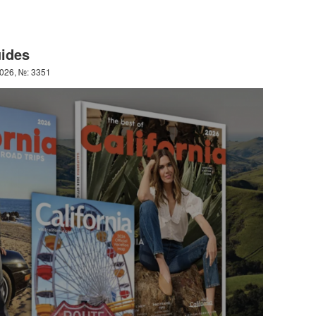
uides
026, №: 3351