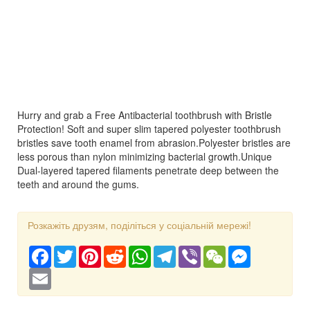
Hurry and grab a Free Antibacterial toothbrush with Bristle
Protection! Soft and super slim tapered polyester toothbrush
bristles save tooth enamel from abrasion.Polyester bristles are
less porous than nylon minimizing bacterial growth.Unique
Dual-layered tapered filaments penetrate deep between the
teeth and around the gums.
Розкажіть друзям, поділіться у соціальній мережі!
Facebook
Twitter
Pinterest
Reddit
WhatsApp
Telegram
Viber
WeChat
Messenger
Email