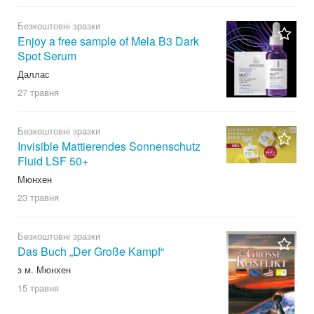
Безкоштовні зразки
Enjoy a free sample of Mela B3 Dark
Spot Serum
Даллас
27 травня
Безкоштовні зразки
Invisible Mattierendes Sonnenschutz
Fluid LSF 50+
Мюнхен
23 травня
Безкоштовні зразки
Das Buch „Der Große Kampf“
з м. Мюнхен
15 травня