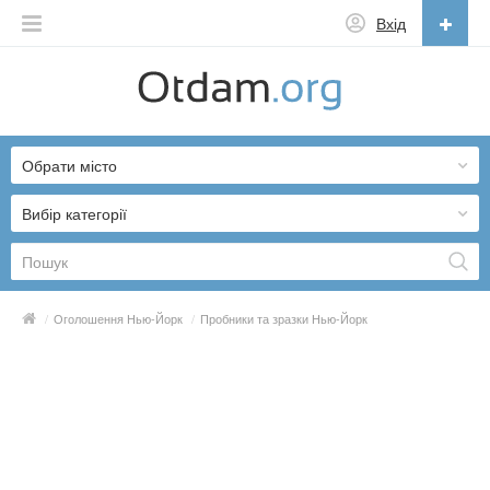
Вхід
Українська
English
Обрати місто
Русский
Українська
Вибір категорії
/
Оголошення Нью-Йорк
/
Пробники та зразки Нью-Йорк