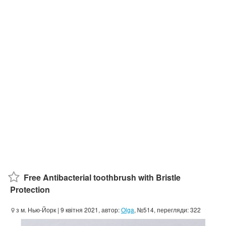
Free Antibacterial toothbrush with Bristle
Protection
з м. Нью-Йорк
| 9 квітня 2021, автор:
Olga
, №514, перегляди: 322