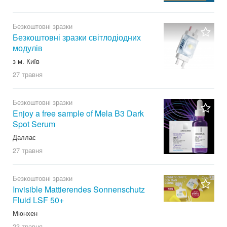
Безкоштовні зразки
Безкоштовні зразки світлодіодних
модулів
з м. Київ
27 травня
Безкоштовні зразки
Enjoy a free sample of Mela B3 Dark
Spot Serum
Даллас
27 травня
Безкоштовні зразки
Invisible Mattierendes Sonnenschutz
Fluid LSF 50+
Мюнхен
23 травня