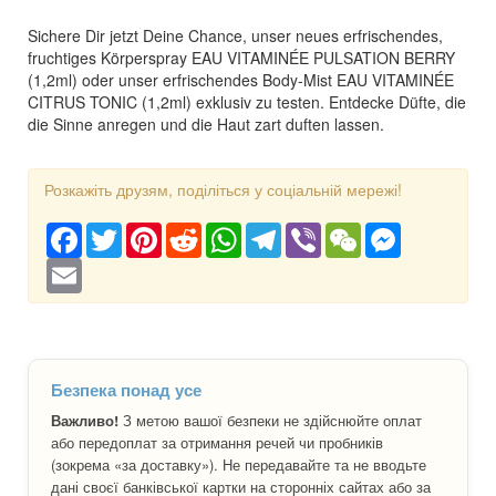
Sichere Dir jetzt Deine Chance, unser neues erfrischendes,
fruchtiges Körperspray EAU VITAMINÉE PULSATION BERRY
(1,2ml) oder unser erfrischendes Body-Mist EAU VITAMINÉE
CITRUS TONIC (1,2ml) exklusiv zu testen. Entdecke Düfte, die
die Sinne anregen und die Haut zart duften lassen.
Розкажіть друзям, поділіться у соціальній мережі!
Facebook
Twitter
Pinterest
Reddit
WhatsApp
Telegram
Viber
WeChat
Messenger
Email
Безпека понад усе
Важливо!
З метою вашої безпеки не здійснюйте оплат
або передоплат за отримання речей чи пробників
(зокрема «за доставку»). Не передавайте та не вводьте
дані своєї банківської картки на сторонніх сайтах або за