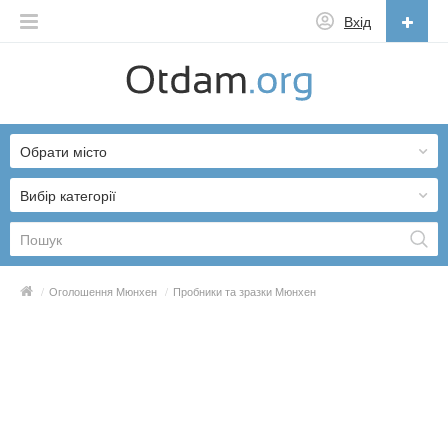
Вхід
Українська
English
Обрати місто
Русский
Українська
Вибір категорії
/
Оголошення Мюнхен
/
Пробники та зразки Мюнхен