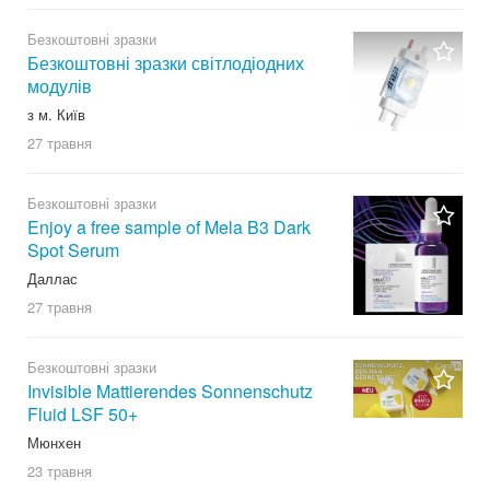
Безкоштовні зразки
Безкоштовні зразки світлодіодних
модулів
з м. Київ
27 травня
Безкоштовні зразки
Enjoy a free sample of Mela B3 Dark
Spot Serum
Даллас
27 травня
Безкоштовні зразки
Invisible Mattierendes Sonnenschutz
Fluid LSF 50+
Мюнхен
23 травня