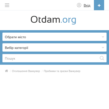
Вхід
Українська
English
Обрати місто
Русский
Українська
Вибір категорії
/
Оголошення Ванкувер
/
Пробники та зразки Ванкувер