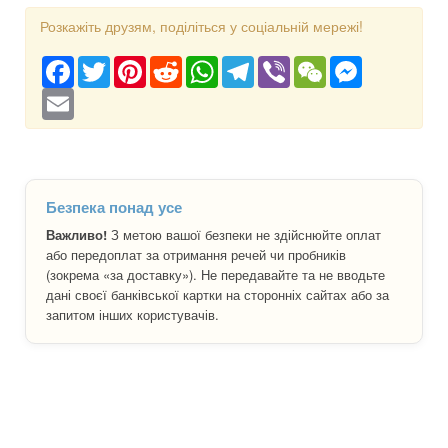
Розкажіть друзям, поділіться у соціальній мережі!
Facebook
Twitter
Pinterest
Reddit
WhatsApp
Telegram
Viber
WeChat
Messenger
Email
Безпека понад усе
Важливо!
З метою вашої безпеки не здійснюйте оплат
або передоплат за отримання речей чи пробників
(зокрема «за доставку»). Не передавайте та не вводьте
дані своєї банківської картки на сторонніх сайтах або за
запитом інших користувачів.