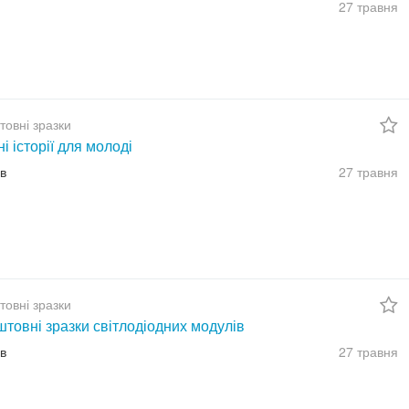
27 травня
товні зразки
ні історії для молоді
їв
27 травня
товні зразки
товні зразки світлодіодних модулів
їв
27 травня