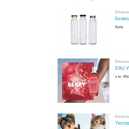
Безкош
Безкош
Київ
Безкош
EAU V
з м. М
Безкош
Тесто