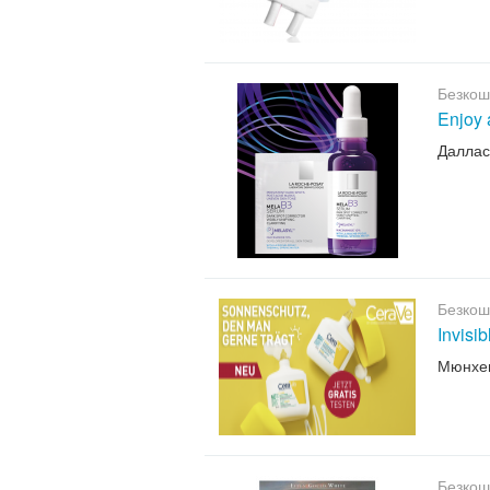
Безкош
Enjoy 
Даллас
Безкош
Invisi
Мюнхе
Безкош