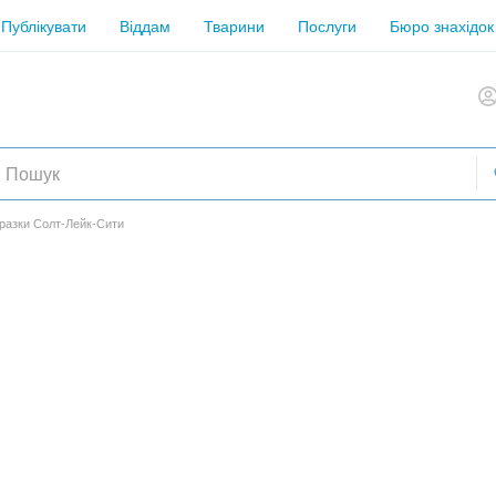
Публікувати
Віддам
Тварини
Послуги
Бюро знахідок
зразки Солт-Лейк-Сити