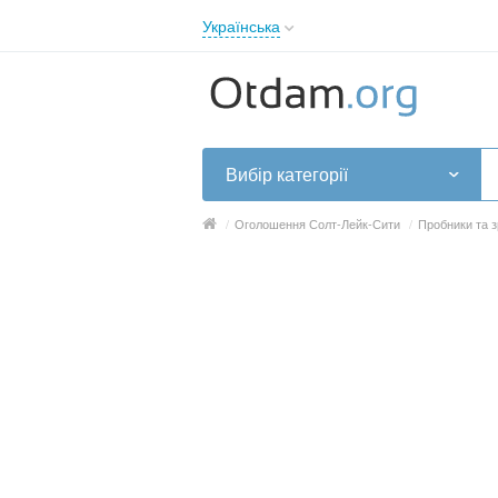
Українська
English
Русский
Українська
Вибір категорії
/
Оголошення Солт-Лейк-Сити
/
Пробники та 