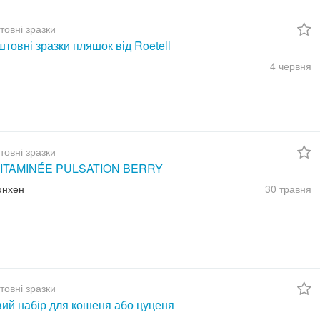
товні зразки
товні зразки пляшок від Roetell
4 червня
товні зразки
ITAMINÉE PULSATION BERRY
юнхен
30 травня
товні зразки
вий набір для кошеня або цуценя