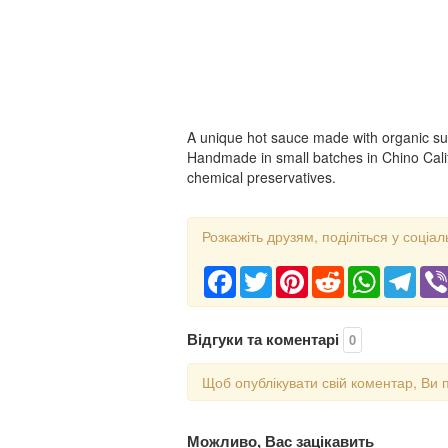
A unique hot sauce made with organic s
Handmade in small batches in Chino Califo
chemical preservatives.
Розкажіть друзям, поділіться у соціал
Facebook
Twitter
Pinterest
Reddit
WhatsApp
Tele
Відгуки та коментарі
0
Щоб опублікувати свій коментар, Ви 
Можливо, Вас зацікавить