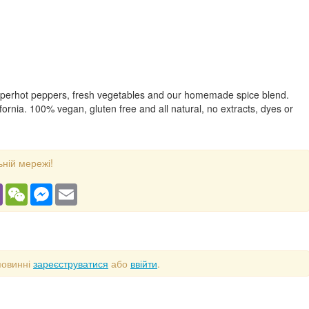
uperhot peppers, fresh vegetables and our homemade spice blend.
rnia. 100% vegan, gluten free and all natural, no extracts, dyes or
ьній мережі!
gram
Viber
WeChat
Messenger
Email
повинні
зареєструватися
або
ввійти
.