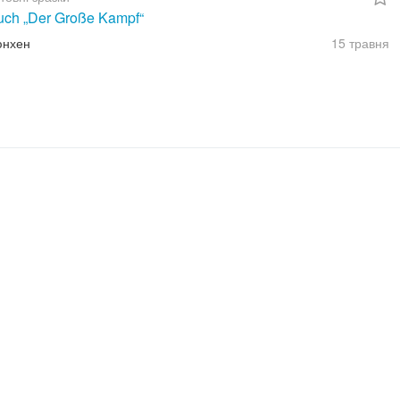
uch „Der Große Kampf“
юнхен
15 травня