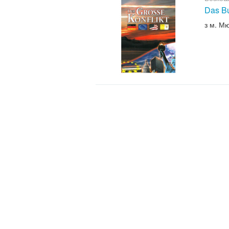
Das B
з м. М