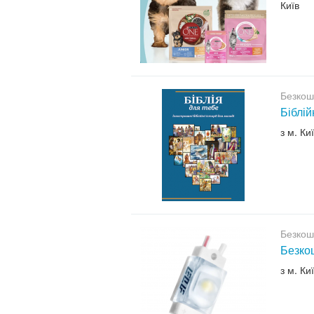
Київ
Безкош
Біблій
з м. Ки
Безкош
Безкош
з м. Ки