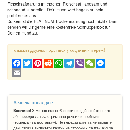
Fleischsaftgarung im eigenen Fleischsaft langsam und
schonend zubereitet. Dein Hund wird begeistert sein –
probiere es aus.
Du kennst die PLATINUM Trockennahrung noch nicht? Dann
senden wir Dir gerne eine kostenfreie Schnupperbox für
Deinen Hund zu.
Розкажіть друзям, поділіться у соціальній мережі!
Facebook
Twitter
Pinterest
Reddit
WhatsApp
Telegram
Viber
WeChat
Messenger
Email
Безпека понад усе
Важливо!
З метою вашої безпеки не здійснюйте оплат
або передоплат за отримання речей чи пробників
(зокрема «за доставку»). Не передавайте та не вводьте
дані своєї банківської картки на сторонніх сайтах або за