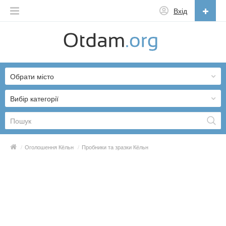
Вхід
Українська
English
Обрати місто
Русский
Українська
Вибір категорії
/
Оголошення Кёльн
/
Пробники та зразки Кёльн