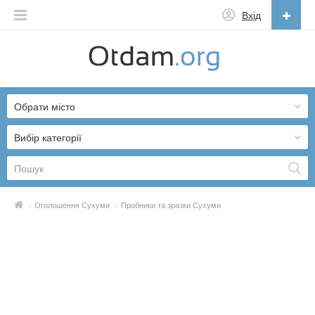
Вхід
Українська
English
Обрати місто
Русский
Українська
Вибір категорії
/
Оголошення Сухуми
/
Пробники та зразки Сухуми