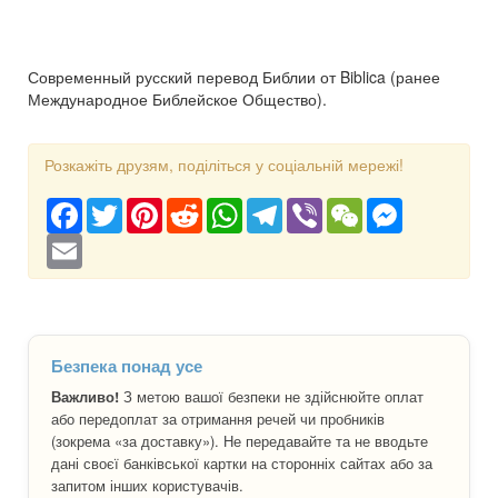
Современный русский перевод Библии от Biblica (ранее
Международное Библейское Общество).
Розкажіть друзям, поділіться у соціальній мережі!
Facebook
Twitter
Pinterest
Reddit
WhatsApp
Telegram
Viber
WeChat
Messenger
Email
Безпека понад усе
Важливо!
З метою вашої безпеки не здійснюйте оплат
або передоплат за отримання речей чи пробників
(зокрема «за доставку»). Не передавайте та не вводьте
дані своєї банківської картки на сторонніх сайтах або за
запитом інших користувачів.