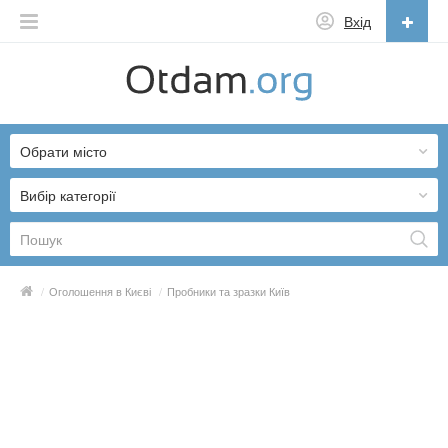
Вхід
Українська
English
Обрати місто
Русский
Українська
Вибір категорії
/
Оголошення в Києві
/
Пробники та зразки Київ