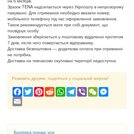
на 6 місяців.
Зразок TENA надсилається через Укрпошту в непрозорому
пакуванні. Для отримання необхідно вказати номер
мобільного телефону під час оформлення замовлення.
Також рекомендується мати при собі документ, що
посвідчує особу.
Замовлення зберігається у поштовому відділенні протягом
7 днів, після чого повертається відправнику.
Доставка безкоштовна — додаткова оплата при отриманні
не потрібна.
Доставка на тимчасово окуповані території недоступна.
Розкажіть друзям, поділіться у соціальній мережі!
Facebook
Twitter
Pinterest
Reddit
WhatsApp
Telegram
Viber
WeChat
Messenger
Email
Безпека понад усе