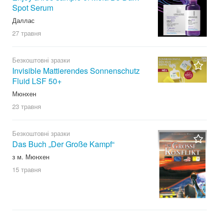
Spot Serum
Даллас
27 травня
Безкоштовні зразки
Invisible Mattierendes Sonnenschutz
Fluid LSF 50+
Мюнхен
23 травня
Безкоштовні зразки
Das Buch „Der Große Kampf“
з м. Мюнхен
15 травня