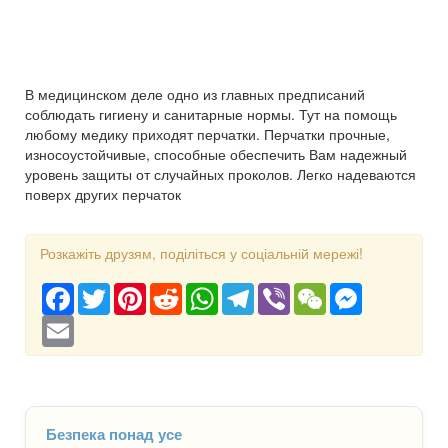
В медицинском деле одно из главных предписаний
соблюдать гигиену и санитарные нормы. Тут на помощь
любому медику приходят перчатки. Перчатки прочные,
износоустойчивые, способные обеспечить Вам надежный
уровень защиты от случайных проколов. Легко надеваются
поверх других перчаток
Розкажіть друзям, поділіться у соціальній мережі!
Facebook
Twitter
Pinterest
Reddit
WhatsApp
Telegram
Viber
WeChat
Messenger
Email
Безпека понад усе