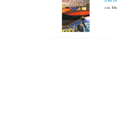
з м. М