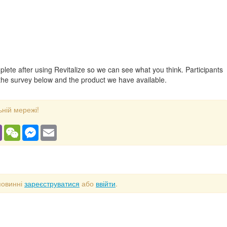
plete after using Revitalize so we can see what you think. Participants
 the survey below and the product we have available.
ьній мережі!
gram
Viber
WeChat
Messenger
Email
повинні
зареєструватися
або
ввійти
.