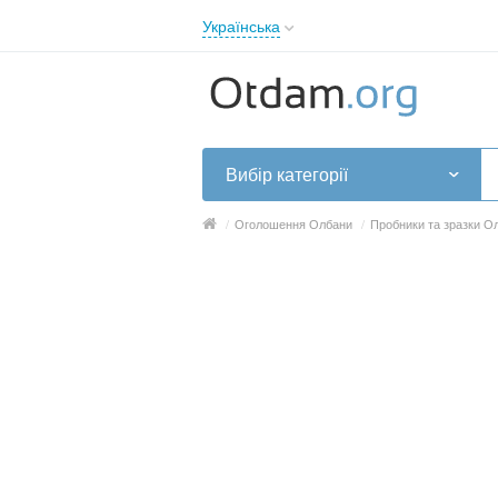
Українська
English
Русский
Українська
Вибір категорії
/
Оголошення Олбани
/
Пробники та зразки О