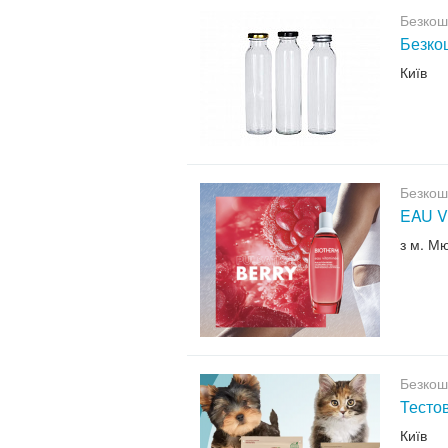
Безкош
Безкош
Київ
Безкош
EAU V
з м. М
Безкош
Тесто
Київ