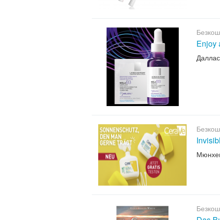
Безкош
Enjoy 
Даллас
Безкош
Invisi
Мюнхе
Безкош
Das B