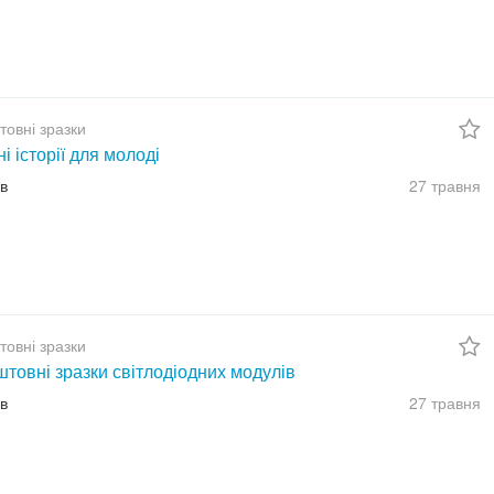
товні зразки
ні історії для молоді
їв
27 травня
товні зразки
товні зразки світлодіодних модулів
їв
27 травня