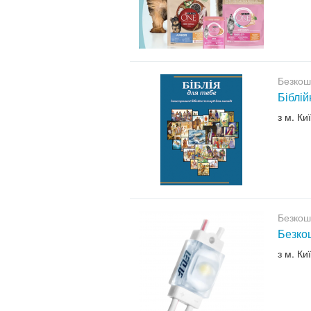
Безкош
Біблій
з м. Ки
Безкош
Безкош
з м. Ки