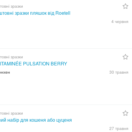
товні зразки
товні зразки пляшок від Roetell
4 червня
товні зразки
ITAMINÉE PULSATION BERRY
юнхен
30 травня
товні зразки
вий набір для кошеня або цуценя
27 травня