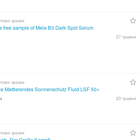
товні зразки
a free sample of Mela B3 Dark Spot Serum
27 травня
товні зразки
ble Mattierendes Sonnenschutz Fluid LSF 50+
н
23 травня
товні зразки
uch „Der Große Kampf“