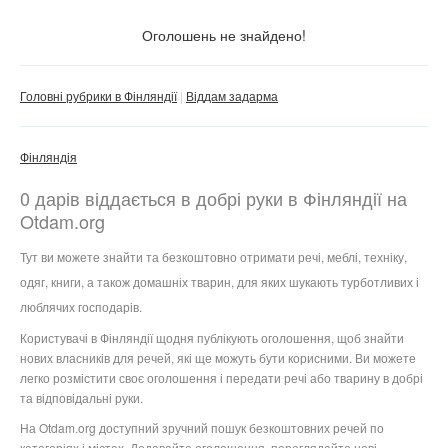
Тільки з фото
Оголошень не знайдено!
Скинути фільтр
Застосувати
Головні рубрики в Фінляндії
Віддам задарма
Фінляндія
0 дарів віддається в добрі руки в Фінляндії на
Otdam.org
Тут ви можете знайти та безкоштовно отримати речі, меблі, техніку,
одяг, книги, а також домашніх тварин, для яких шукають турботливих і
люблячих господарів.
Користувачі в Фінляндії щодня публікують оголошення, щоб знайти
нових власників для речей, які ще можуть бути корисними. Ви можете
легко розмістити своє оголошення і передати речі або тварину в добрі
та відповідальні руки.
На Otdam.org доступний зручний пошук безкоштовних речей по
категоріях і містах. Додавайте оголошення, переглядайте нові