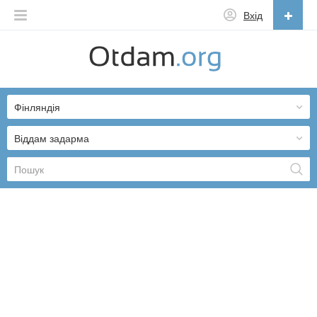
Вхід
Українська
English
Фінляндія
Русский
Українська
Віддам задарма