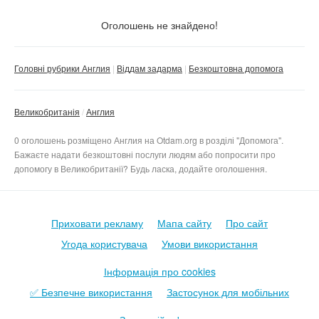
Тільки з фото
Оголошень не знайдено!
Скинути фільтр
Застосувати
Головні рубрики Англия
Віддам задарма
Безкоштовна допомога
Великобританія
Англия
0 оголошень розміщено Англия на Otdam.org в розділі "Допомога".
Бажаєте надати безкоштовні послуги людям або попросити про
допомогу в Великобританії? Будь ласка, додайте оголошення.
Приховати рекламу
Мапа сайту
Про сайт
Угода користувача
Умови використання
Інформація про cookies
✅ Безпечне використання
Застосунок для мобільних