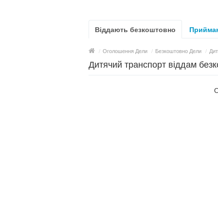
Віддають безкоштовно
Приймаю
/
Оголошення Дели
/
Безкоштовно Дели
/
Дит
Дитячий транспорт віддам без
О