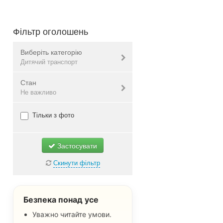
Фільтр оголошень
Виберіть категорію
Дитячий транспорт
Стан
Дитячий одяг
Не важливо
Дитяче взуття
Дитячі візочки
Нове
Тільки з фото
Дитячі автокрісла
Б/в
Іграшки
Не важливо
Застосувати
Дитячий транспорт
Скинути фільтр
Всі
Безпека понад усе
Уважно читайте умови.