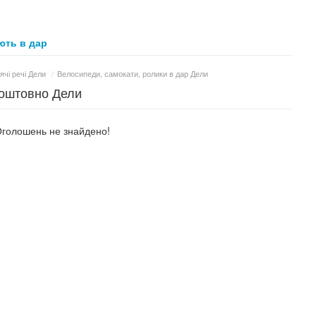
ть в дар
ячі речі Дели
/
Велосипеди, самокати, ролики в дар Дели
коштовно Дели
голошень не знайдено!