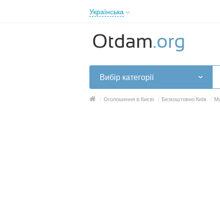
Українська
English
Русский
Українська
Вибір категорії
/
Оголошення в Києві
/
Безкоштовно Київ
/
Ме