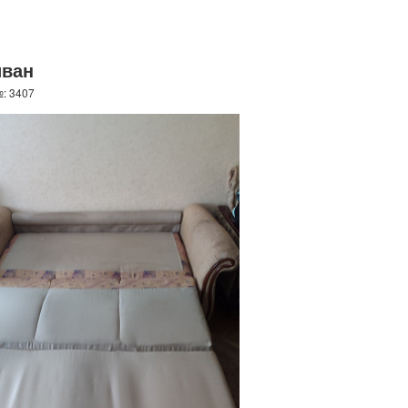
иван
№: 3407