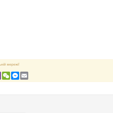
ьній мережі!
gram
Viber
WeChat
Messenger
Email