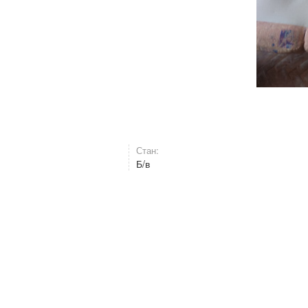
Стан:
Б/в