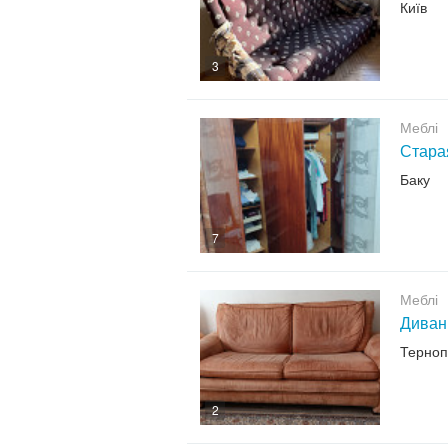
Київ
3
Меблі
Стара
Баку
7
Меблі
Диван 
Терноп
2