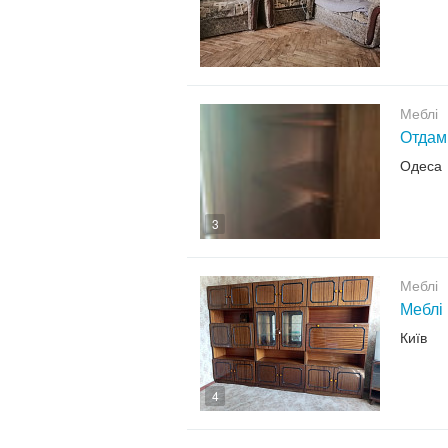
Меблі
Отдам
Одеса
3
Меблі
Меблі
Київ
4