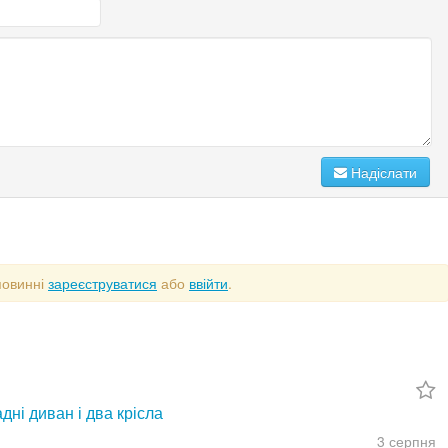
Надіслати
повинні
зареєструватися
або
ввійти
.
дні диван і два крісла
3 серпня