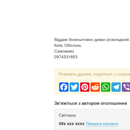
Віддам безкоштовно диван розкладний.
Київ, Оболонь
Самовивіз
0974331853
Розкажіть друзям, поділіться у соціал
Facebook
Twitter
Pinterest
Reddit
WhatsApp
Tele
Зв'яжіться з автором оголошення
Світлана
09x xxx xxxx
Показати контакти