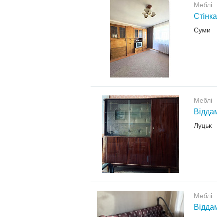
Меблі
Стінка
Суми
Меблі
Відда
Луцьк
Меблі
Відда